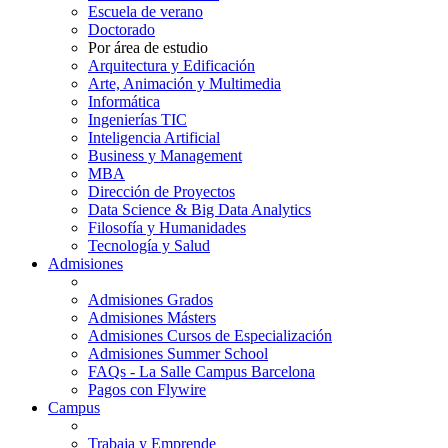
Escuela de verano
Doctorado
Por área de estudio
Arquitectura y Edificación
Arte, Animación y Multimedia
Informática
Ingenierías TIC
Inteligencia Artificial
Business y Management
MBA
Dirección de Proyectos
Data Science & Big Data Analytics
Filosofía y Humanidades
Tecnología y Salud
Admisiones
Admisiones Grados
Admisiones Másters
Admisiones Cursos de Especialización
Admisiones Summer School
FAQs - La Salle Campus Barcelona
Pagos con Flywire
Campus
Trabaja y Emprende