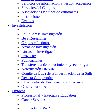
Servicios de información y gestión académica
Servicios del Campus
Asociaciones y clubes de estudiantes
Instalaciones
Eventos
Investigación
La Salle y la Investigación
Be a Researcher
Grupos e Institutos
Áreas de investigación
Líneas de investigación
Proyectos
Publicaciones
Transferencia de conocimiento y tecnología
Acreditación HRS4R
Comité de Ética de la Investigación de la Salle
Revista Comprendre
CFI- Centro de Financiación e Innovación
Observatorio IA
Empresa
Professional y Executive Education
Career Services
Innovación y R+D