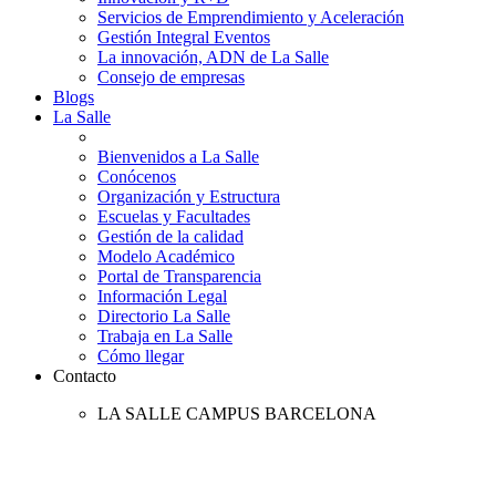
Servicios de Emprendimiento y Aceleración
Gestión Integral Eventos
La innovación, ADN de La Salle
Consejo de empresas
Blogs
La Salle
Bienvenidos a La Salle
Conócenos
Organización y Estructura
Escuelas y Facultades
Gestión de la calidad
Modelo Académico
Portal de Transparencia
Información Legal
Directorio La Salle
Trabaja en La Salle
Cómo llegar
Contacto
LA SALLE CAMPUS BARCELONA