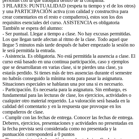
personas con la que trabajara dentro de la compañía.
3 PILARES: PUNTUALIDAD (respeta tu tiempo y el de los otros)
y una PARTICIPACIÓN activa (con calidad y constructiva para
crear comentarios en el resto e compañeros), estos son los dos
requisitos esenciales del curso. ASISTENCIA es obligatoria
También se espera del alumno:
- Ser puntual. Llegar a tiempo a clase. No hay excusas permitidas.
Los que llegan tarde afectan al ritmo de la clase. Todo aquel que
llegue 5 minutos más tarde después de haber empezado la sesión no
le será permitida la entrada.
- Asistencia. Es obligatoria. No está permitida la ausencia a clase. El
curso está basado en una continua participación, caso y ejemplos
que se desarrollaran en varias clase, si te pierdes una clase, ya
estarás perdido. Si tienes más de tres ausencias durante el semestre
no habrás conseguido la mínima nota para pasar la asignatura.
Situaciones especiales se hablaran una por una si es necesario.
- Participación. Es necesaria para la asignatura. Sin embargo, es
fundamental para las lecturas de clase, los ejercicios, actividades o
cualquier otro material requerido. La valoración será basada en la
calidad del comentario y en la respuesta que provoque en los
compañeros de clase.
- Cumplir con las fechas de entrega. Conocer las fechas de entrega.
Deberes, ejercicios, presentaciones y actividades no presentadas en
la fecha prevista será considerada como no presentada y la
puntuación corresponderá a 0 puntos