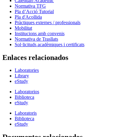
Calendari Acadèmic
Normativa TFG
Pla d’Acció Tutorial
Pla d'Acollida
Pràctiques externes / professionals
Mobilitat
Institucions amb convenis
Normativa de Trasllats
Sol·licituds acadèmiques i certificats
Enlaces relacionados
Laboratories
Library
eStudy
Laboratorios
Biblioteca
eStudy
Laboratoris
Biblioteca
eStudy