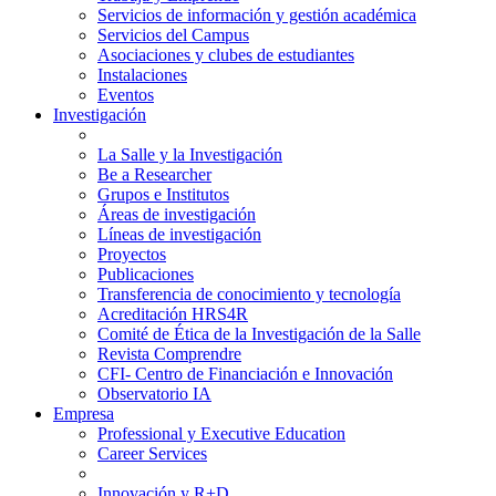
Servicios de información y gestión académica
Servicios del Campus
Asociaciones y clubes de estudiantes
Instalaciones
Eventos
Investigación
La Salle y la Investigación
Be a Researcher
Grupos e Institutos
Áreas de investigación
Líneas de investigación
Proyectos
Publicaciones
Transferencia de conocimiento y tecnología
Acreditación HRS4R
Comité de Ética de la Investigación de la Salle
Revista Comprendre
CFI- Centro de Financiación e Innovación
Observatorio IA
Empresa
Professional y Executive Education
Career Services
Innovación y R+D