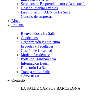
Servicios de Emprendimiento y Aceleración
Gestión Integral Eventos
La innovación, ADN de La Salle
Consejo de empresas
Blogs
La Salle
Bienvenidos a La Salle
Conócenos
Organización y Estructura
Escuelas y Facultades
Gestión de la calidad
Modelo Académico
Portal de Transparencia
Información Legal
Directorio La Salle
Trabaja en La Salle
Cómo llegar
Contacto
LA SALLE CAMPUS BARCELONA