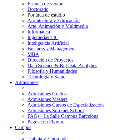
Escuela de verano
Doctorado
Por área de estudio
Arquitectura y Edificación
Arte, Animación y Multimedia
Informática
Ingenierías TIC
Inteligencia Artificial
Business y Management
MBA
Dirección de Proyectos
Data Science & Big Data Analytics
Filosofía y Humanidades
Tecnología y Salud
Admisiones
Admisiones Grados
Admisiones Másters
Admisiones Cursos de Especialización
Admisiones Summer School
FAQs - La Salle Campus Barcelona
Pagos con Flywire
Campus
Trabaja y Emprende