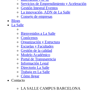
Servicios de Emprendimiento y Aceleración
Gestión Integral Eventos
La innovación, ADN de La Salle
Consejo de empresas
Blogs
La Salle
Bienvenidos a La Salle
Conócenos
Organización y Estructura
Escuelas y Facultades
Gestión de la calidad
Modelo Académico
Portal de Transparencia
Información Legal
Directorio La Salle
Trabaja en La Salle
Cómo llegar
Contacto
LA SALLE CAMPUS BARCELONA