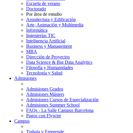
Escuela de verano
Doctorado
Por área de estudio
Arquitectura y Edificación
Arte, Animación y Multimedia
Informática
Ingenierías TIC
Inteligencia Artificial
Business y Management
MBA
Dirección de Proyectos
Data Science & Big Data Analytics
Filosofía y Humanidades
Tecnología y Salud
Admisiones
Admisiones Grados
Admisiones Másters
Admisiones Cursos de Especialización
Admisiones Summer School
FAQs - La Salle Campus Barcelona
Pagos con Flywire
Campus
Trabaja y Emprende