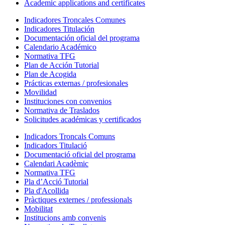
Academic applications and certificates
Indicadores Troncales Comunes
Indicadores Titulación
Documentación oficial del programa
Calendario Académico
Normativa TFG
Plan de Acción Tutorial
Plan de Acogida
Prácticas externas / profesionales
Movilidad
Instituciones con convenios
Normativa de Traslados
Solicitudes académicas y certificados
Indicadors Troncals Comuns
Indicadors Titulació
Documentació oficial del programa
Calendari Acadèmic
Normativa TFG
Pla d’Acció Tutorial
Pla d'Acollida
Pràctiques externes / professionals
Mobilitat
Institucions amb convenis