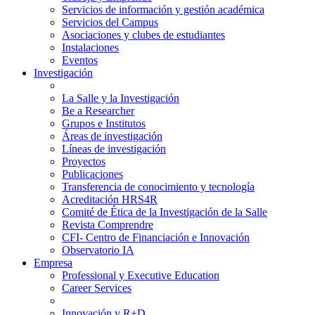
Servicios de información y gestión académica
Servicios del Campus
Asociaciones y clubes de estudiantes
Instalaciones
Eventos
Investigación
La Salle y la Investigación
Be a Researcher
Grupos e Institutos
Áreas de investigación
Líneas de investigación
Proyectos
Publicaciones
Transferencia de conocimiento y tecnología
Acreditación HRS4R
Comité de Ética de la Investigación de la Salle
Revista Comprendre
CFI- Centro de Financiación e Innovación
Observatorio IA
Empresa
Professional y Executive Education
Career Services
Innovación y R+D