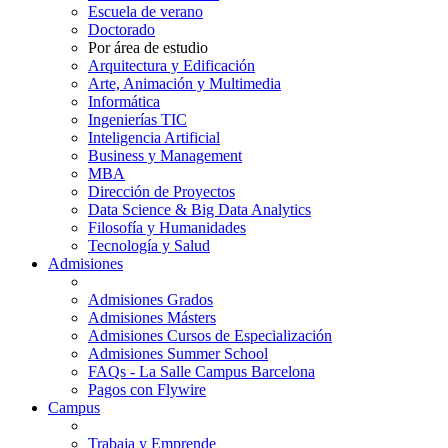
Escuela de verano
Doctorado
Por área de estudio
Arquitectura y Edificación
Arte, Animación y Multimedia
Informática
Ingenierías TIC
Inteligencia Artificial
Business y Management
MBA
Dirección de Proyectos
Data Science & Big Data Analytics
Filosofía y Humanidades
Tecnología y Salud
Admisiones
Admisiones Grados
Admisiones Másters
Admisiones Cursos de Especialización
Admisiones Summer School
FAQs - La Salle Campus Barcelona
Pagos con Flywire
Campus
Trabaja y Emprende