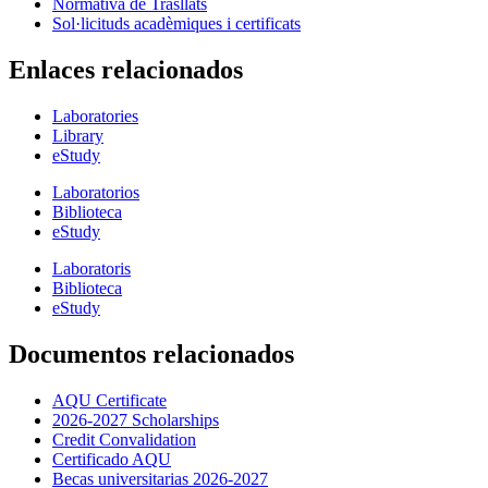
Normativa de Trasllats
Sol·licituds acadèmiques i certificats
Enlaces relacionados
Laboratories
Library
eStudy
Laboratorios
Biblioteca
eStudy
Laboratoris
Biblioteca
eStudy
Documentos relacionados
AQU Certificate
2026-2027 Scholarships
Credit Convalidation
Certificado AQU
Becas universitarias 2026-2027