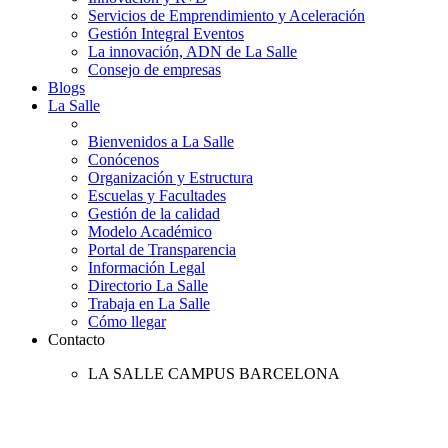
Servicios de Emprendimiento y Aceleración
Gestión Integral Eventos
La innovación, ADN de La Salle
Consejo de empresas
Blogs
La Salle
Bienvenidos a La Salle
Conócenos
Organización y Estructura
Escuelas y Facultades
Gestión de la calidad
Modelo Académico
Portal de Transparencia
Información Legal
Directorio La Salle
Trabaja en La Salle
Cómo llegar
Contacto
LA SALLE CAMPUS BARCELONA