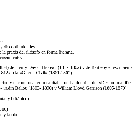
to
 y discontinuidades.
 la praxis del filósofo en forma literaria.
pensamiento.
1854) de Henry David Thoreau (1817-1862) y de Bartleby el escribien
 1812» a la «Guerra Civil» (1861-1865)
ación y el camino al gran capitalismo: La doctrina del «Destino manifies
ia»: Adin Ballou (1803- 1890) y William Lloyd Garrison (1805-1879).
.
tal y británico)
1888)
s y la obra.