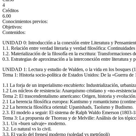
4
Créditos
6.00
Conocimientos previos:
Objetivos:
Contenidos:
UNIDAD 0: Introducción a la conexión entre Literatura y Pensamien
1.1. Relación entre verdad literaria y verdad filosófica: Continuidades
1.2. Materialización de la filosofía en la escritura: Transformaciones de
0.3. Estrategias de aproximación a la interconexión entre literatura y 
UNIDAD 1: Lectura y estudio de Walden, o la vida en los bosques (
Tema 1: Historia socio-política de Estados Unidos: De la «Guerra de
1.1 La forja de un imperialismo encubierto: Industrialización, urbaniz
1.2 Los núcleos de resistencia: Anarquismo cristiano y «no-resistenc
Tema 2: El trascendentalismo americano: Origen, historia y evolución
2.1 La herencia filosófica europea: Kantismo y romanticismo (continen
2.2 La herencia filosófica oriental: Upanishads, Taoísmo y Budismo.
2.3. El modelo a seguir: El sistema de Ralph Waldo Emerson (1803-
Tema 3: La propuesta de Thoreau y de Melville: Análisis de los tópico
3.1. Un «buen salvaje» moderno.
3.2. Lo natural vs lo civil.
3.3. El vacío del frenesí moderno (soledad vs metrópoli)