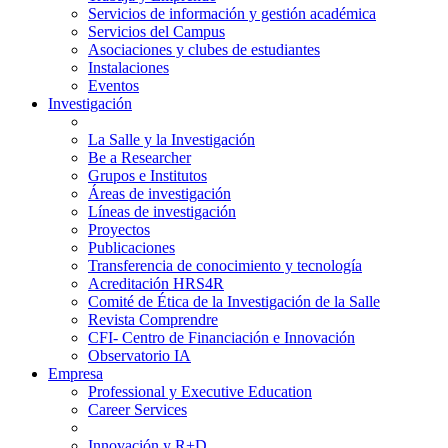
Servicios de información y gestión académica
Servicios del Campus
Asociaciones y clubes de estudiantes
Instalaciones
Eventos
Investigación
La Salle y la Investigación
Be a Researcher
Grupos e Institutos
Áreas de investigación
Líneas de investigación
Proyectos
Publicaciones
Transferencia de conocimiento y tecnología
Acreditación HRS4R
Comité de Ética de la Investigación de la Salle
Revista Comprendre
CFI- Centro de Financiación e Innovación
Observatorio IA
Empresa
Professional y Executive Education
Career Services
Innovación y R+D