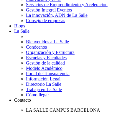
Servicios de Emprendimiento y Aceleración
Gestión Integral Eventos
La innovación, ADN de La Salle
Consejo de empresas
Blogs
La Salle
Bienvenidos a La Salle
Conócenos
Organización y Estructura
Escuelas y Facultades
Gestión de la calidad
Modelo Académico
Portal de Transparencia
Información Legal
Directorio La Salle
Trabaja en La Salle
Cómo llegar
Contacto
LA SALLE CAMPUS BARCELONA