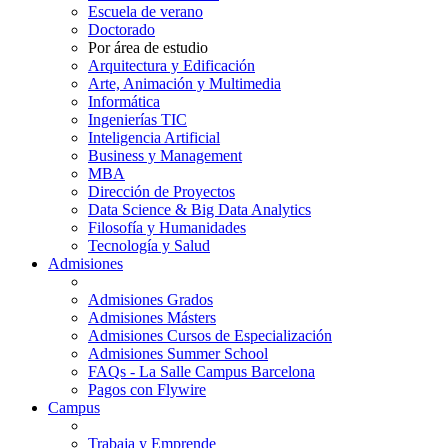
Escuela de verano
Doctorado
Por área de estudio
Arquitectura y Edificación
Arte, Animación y Multimedia
Informática
Ingenierías TIC
Inteligencia Artificial
Business y Management
MBA
Dirección de Proyectos
Data Science & Big Data Analytics
Filosofía y Humanidades
Tecnología y Salud
Admisiones
Admisiones Grados
Admisiones Másters
Admisiones Cursos de Especialización
Admisiones Summer School
FAQs - La Salle Campus Barcelona
Pagos con Flywire
Campus
Trabaja y Emprende