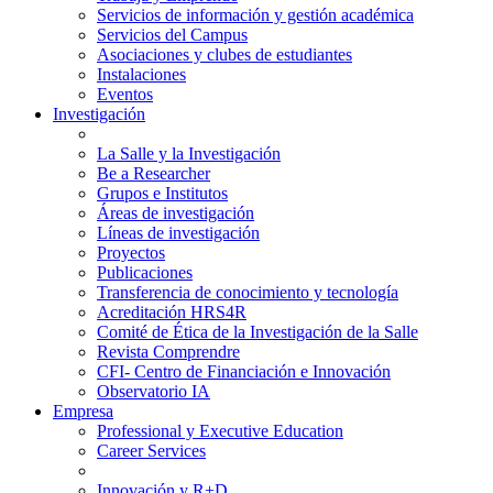
Servicios de información y gestión académica
Servicios del Campus
Asociaciones y clubes de estudiantes
Instalaciones
Eventos
Investigación
La Salle y la Investigación
Be a Researcher
Grupos e Institutos
Áreas de investigación
Líneas de investigación
Proyectos
Publicaciones
Transferencia de conocimiento y tecnología
Acreditación HRS4R
Comité de Ética de la Investigación de la Salle
Revista Comprendre
CFI- Centro de Financiación e Innovación
Observatorio IA
Empresa
Professional y Executive Education
Career Services
Innovación y R+D