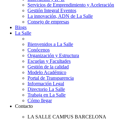
Servicios de Emprendimiento y Aceleración
Gestión Integral Eventos
La innovación, ADN de La Salle
Consejo de empresas
Blogs
La Salle
Bienvenidos a La Salle
Conócenos
Organización y Estructura
Escuelas y Facultades
Gestión de la calidad
Modelo Académico
Portal de Transparencia
Información Legal
Directorio La Salle
Trabaja en La Salle
Cómo llegar
Contacto
LA SALLE CAMPUS BARCELONA