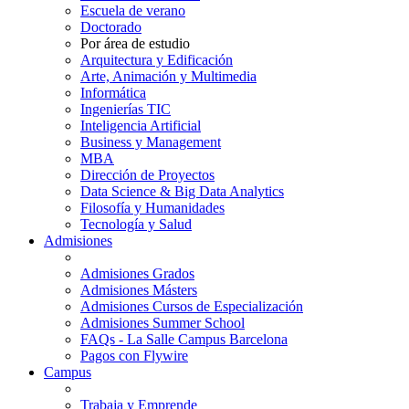
Escuela de verano
Doctorado
Por área de estudio
Arquitectura y Edificación
Arte, Animación y Multimedia
Informática
Ingenierías TIC
Inteligencia Artificial
Business y Management
MBA
Dirección de Proyectos
Data Science & Big Data Analytics
Filosofía y Humanidades
Tecnología y Salud
Admisiones
Admisiones Grados
Admisiones Másters
Admisiones Cursos de Especialización
Admisiones Summer School
FAQs - La Salle Campus Barcelona
Pagos con Flywire
Campus
Trabaja y Emprende