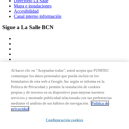
Directorio La Salle
Mapa e instalaciones
Accesibilidad
Canal interno información
Sigue a La Salle BCN
Al hacer clic en “Aceptarlas todas”, usted acepta que FUNITEC
comunique los datos personales que pueda incluir en los
Miembro de
formularios de esta web a Google, Inc según se informa en la
Política de Privacidad y permite la instalación de cookies
propias y de terceros en su dispositivo para mejorar nuestros
servicios y mostrarle publicidad relacionada con sus preferencias
Acreditaciones
mediante el análisis de sus hábitos de navegación.
Política de
privacidad
© 2026 La Salle Campus Barcelona - URL |
Aviso legal
|
Política de
Configuración cookies
privacidad
|
Política de cookies