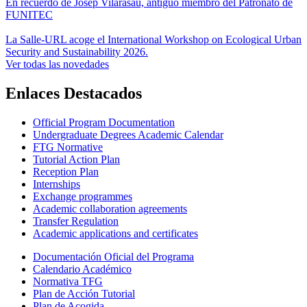
En recuerdo de Josep Vilarasau, antiguo miembro del Patronato de
FUNITEC
La Salle-URL acoge el International Workshop on Ecological Urban
Security and Sustainability 2026.
Ver todas las novedades
Enlaces Destacados
Official Program Documentation
Undergraduate Degrees Academic Calendar
FTG Normative
Tutorial Action Plan
Reception Plan
Internships
Exchange programmes
Academic collaboration agreements
Transfer Regulation
Academic applications and certificates
Documentación Oficial del Programa
Calendario Académico
Normativa TFG
Plan de Acción Tutorial
Plan de Acogida