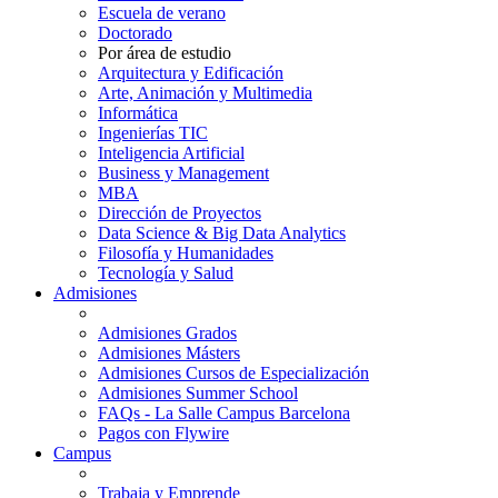
Escuela de verano
Doctorado
Por área de estudio
Arquitectura y Edificación
Arte, Animación y Multimedia
Informática
Ingenierías TIC
Inteligencia Artificial
Business y Management
MBA
Dirección de Proyectos
Data Science & Big Data Analytics
Filosofía y Humanidades
Tecnología y Salud
Admisiones
Admisiones Grados
Admisiones Másters
Admisiones Cursos de Especialización
Admisiones Summer School
FAQs - La Salle Campus Barcelona
Pagos con Flywire
Campus
Trabaja y Emprende