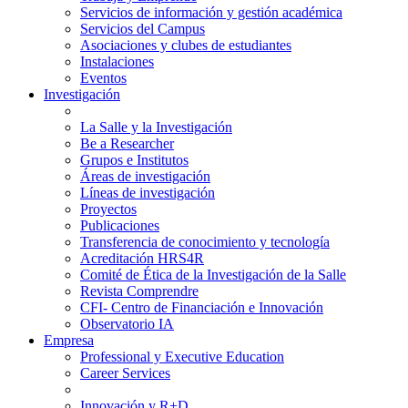
Servicios de información y gestión académica
Servicios del Campus
Asociaciones y clubes de estudiantes
Instalaciones
Eventos
Investigación
La Salle y la Investigación
Be a Researcher
Grupos e Institutos
Áreas de investigación
Líneas de investigación
Proyectos
Publicaciones
Transferencia de conocimiento y tecnología
Acreditación HRS4R
Comité de Ética de la Investigación de la Salle
Revista Comprendre
CFI- Centro de Financiación e Innovación
Observatorio IA
Empresa
Professional y Executive Education
Career Services
Innovación y R+D