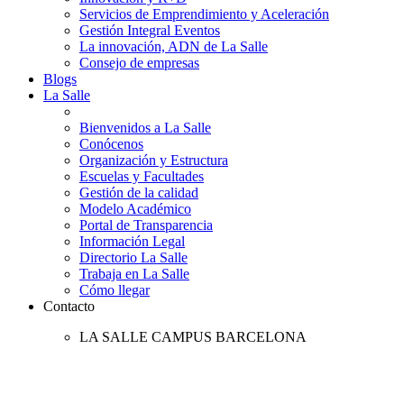
Servicios de Emprendimiento y Aceleración
Gestión Integral Eventos
La innovación, ADN de La Salle
Consejo de empresas
Blogs
La Salle
Bienvenidos a La Salle
Conócenos
Organización y Estructura
Escuelas y Facultades
Gestión de la calidad
Modelo Académico
Portal de Transparencia
Información Legal
Directorio La Salle
Trabaja en La Salle
Cómo llegar
Contacto
LA SALLE CAMPUS BARCELONA