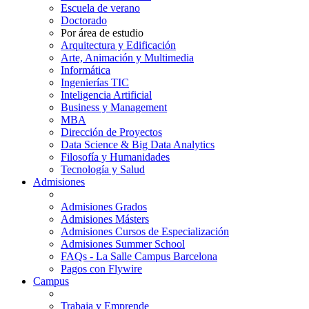
Escuela de verano
Doctorado
Por área de estudio
Arquitectura y Edificación
Arte, Animación y Multimedia
Informática
Ingenierías TIC
Inteligencia Artificial
Business y Management
MBA
Dirección de Proyectos
Data Science & Big Data Analytics
Filosofía y Humanidades
Tecnología y Salud
Admisiones
Admisiones Grados
Admisiones Másters
Admisiones Cursos de Especialización
Admisiones Summer School
FAQs - La Salle Campus Barcelona
Pagos con Flywire
Campus
Trabaja y Emprende