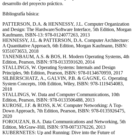
desarrollo del proyecto práctico.
Bibliografía básica:
PATTERSON, D.A. & HENNESSY, J.L. Computer Organization
and Design: The Hardware/Software Interface, 5th Edition, Morgan
Kaufmann, ISBN-13: 978-0124077263, 2013
HENNESSY, J.L. & PATTERSON, D.A. Computer Architecture:
A Quantitative Approach, 6th Edition, Morgan Kaufmann, ISBN:
9351073653, 2018
TANENBAUM, A.S. & BOS, H. Modern Operating Systems, 4th
Edition, Pearson, ISBN: 978-0133591620, 2014
STALLINGS, W. Operating Systems: Internals and Design
Principles, 9th Edition, Pearson, ISBN: 978-0134670959, 2017
SILBERSCHATZ, A., GALVIN, P.B. & GAGNE, G. Operating
System Concepts, 10th Edition, Wiley, ISBN: 978-1119454083,
2018
STALLINGS, W. Data and Computer Communications, 10th
Edition, Pearson, ISBN: 978-0133506488, 2013
KUROSE, J.F. & ROSS, K.W. Computer Networking: A Top-
Down Approach, 7th Edition, Pearson, ISBN: 978-0135926475,
2020
FOROUZAN, B.A. Data Communications and Networking, 5th
Edition, McGraw-Hill, ISBN: 978-0073376226, 2013
KUBERNETES: Up and Running: Dive into the Future of