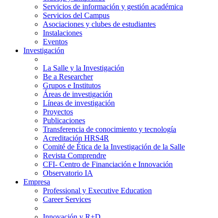
Servicios de información y gestión académica
Servicios del Campus
Asociaciones y clubes de estudiantes
Instalaciones
Eventos
Investigación
La Salle y la Investigación
Be a Researcher
Grupos e Institutos
Áreas de investigación
Líneas de investigación
Proyectos
Publicaciones
Transferencia de conocimiento y tecnología
Acreditación HRS4R
Comité de Ética de la Investigación de la Salle
Revista Comprendre
CFI- Centro de Financiación e Innovación
Observatorio IA
Empresa
Professional y Executive Education
Career Services
Innovación y R+D