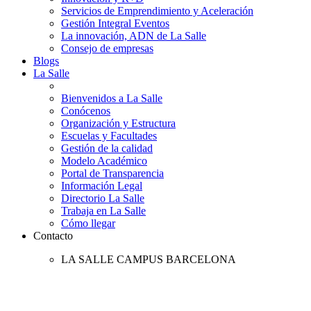
Servicios de Emprendimiento y Aceleración
Gestión Integral Eventos
La innovación, ADN de La Salle
Consejo de empresas
Blogs
La Salle
Bienvenidos a La Salle
Conócenos
Organización y Estructura
Escuelas y Facultades
Gestión de la calidad
Modelo Académico
Portal de Transparencia
Información Legal
Directorio La Salle
Trabaja en La Salle
Cómo llegar
Contacto
LA SALLE CAMPUS BARCELONA