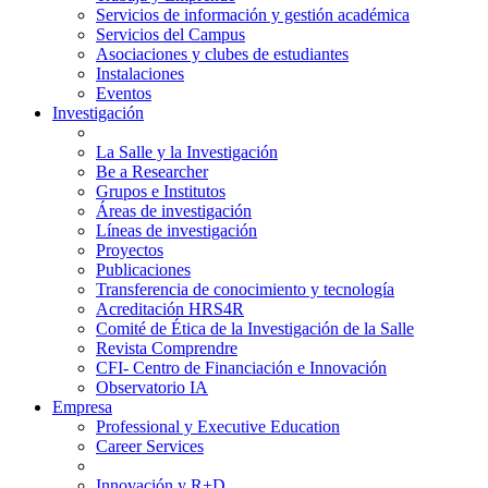
Servicios de información y gestión académica
Servicios del Campus
Asociaciones y clubes de estudiantes
Instalaciones
Eventos
Investigación
La Salle y la Investigación
Be a Researcher
Grupos e Institutos
Áreas de investigación
Líneas de investigación
Proyectos
Publicaciones
Transferencia de conocimiento y tecnología
Acreditación HRS4R
Comité de Ética de la Investigación de la Salle
Revista Comprendre
CFI- Centro de Financiación e Innovación
Observatorio IA
Empresa
Professional y Executive Education
Career Services
Innovación y R+D