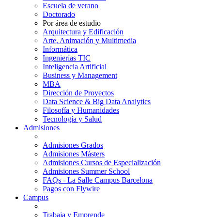
Escuela de verano
Doctorado
Por área de estudio
Arquitectura y Edificación
Arte, Animación y Multimedia
Informática
Ingenierías TIC
Inteligencia Artificial
Business y Management
MBA
Dirección de Proyectos
Data Science & Big Data Analytics
Filosofía y Humanidades
Tecnología y Salud
Admisiones
Admisiones Grados
Admisiones Másters
Admisiones Cursos de Especialización
Admisiones Summer School
FAQs - La Salle Campus Barcelona
Pagos con Flywire
Campus
Trabaja y Emprende