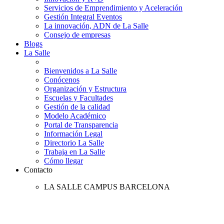
Servicios de Emprendimiento y Aceleración
Gestión Integral Eventos
La innovación, ADN de La Salle
Consejo de empresas
Blogs
La Salle
Bienvenidos a La Salle
Conócenos
Organización y Estructura
Escuelas y Facultades
Gestión de la calidad
Modelo Académico
Portal de Transparencia
Información Legal
Directorio La Salle
Trabaja en La Salle
Cómo llegar
Contacto
LA SALLE CAMPUS BARCELONA