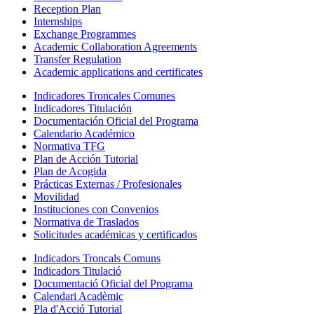
Reception Plan
Internships
Exchange Programmes
Academic Collaboration Agreements
Transfer Regulation
Academic applications and certificates
Indicadores Troncales Comunes
Indicadores Titulación
Documentación Oficial del Programa
Calendario Académico
Normativa TFG
Plan de Acción Tutorial
Plan de Acogida
Prácticas Externas / Profesionales
Movilidad
Instituciones con Convenios
Normativa de Traslados
Solicitudes académicas y certificados
Indicadors Troncals Comuns
Indicadors Titulació
Documentació Oficial del Programa
Calendari Acadèmic
Pla d'Acció Tutorial