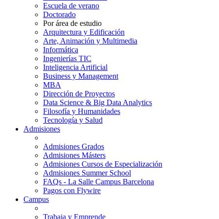
Escuela de verano
Doctorado
Por área de estudio
Arquitectura y Edificación
Arte, Animación y Multimedia
Informática
Ingenierías TIC
Inteligencia Artificial
Business y Management
MBA
Dirección de Proyectos
Data Science & Big Data Analytics
Filosofía y Humanidades
Tecnología y Salud
Admisiones
Admisiones Grados
Admisiones Másters
Admisiones Cursos de Especialización
Admisiones Summer School
FAQs - La Salle Campus Barcelona
Pagos con Flywire
Campus
Trabaja y Emprende