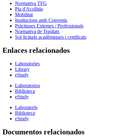
Normativa TFG
Pla d'Acollida
Mobilitat
Institucions amb Convenis
Pràctiques Externes / Professionals
Normativa de Trasllats
Sol·licituds acadèmiques i certificats
Enlaces relacionados
Laboratories
Library
eStudy
Laboratorios
Biblioteca
eStudy
Laboratoris
Biblioteca
eStudy
Documentos relacionados