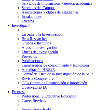
Servicios de información y gestión académica
Servicios del Campus
Asociaciones y clubes de estudiantes
Instalaciones
Eventos
Investigación
La Salle y la Investigación
Be a Researcher
Grupos e Institutos
Áreas de investigación
Líneas de investigación
Proyectos
Publicaciones
Transferencia de conocimiento y tecnología
Acreditación HRS4R
Comité de Ética de la Investigación de la Salle
Revista Comprendre
CFI- Centro de Financiación e Innovación
Observatorio IA
Empresa
Professional y Executive Education
Career Services
Innovación y R+D