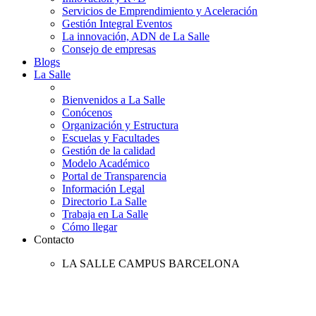
Servicios de Emprendimiento y Aceleración
Gestión Integral Eventos
La innovación, ADN de La Salle
Consejo de empresas
Blogs
La Salle
Bienvenidos a La Salle
Conócenos
Organización y Estructura
Escuelas y Facultades
Gestión de la calidad
Modelo Académico
Portal de Transparencia
Información Legal
Directorio La Salle
Trabaja en La Salle
Cómo llegar
Contacto
LA SALLE CAMPUS BARCELONA