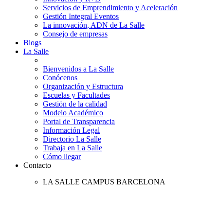
Servicios de Emprendimiento y Aceleración
Gestión Integral Eventos
La innovación, ADN de La Salle
Consejo de empresas
Blogs
La Salle
Bienvenidos a La Salle
Conócenos
Organización y Estructura
Escuelas y Facultades
Gestión de la calidad
Modelo Académico
Portal de Transparencia
Información Legal
Directorio La Salle
Trabaja en La Salle
Cómo llegar
Contacto
LA SALLE CAMPUS BARCELONA