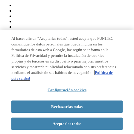
Al hacer clic en “Aceptarlas todas”, usted acepta que FUNITEC
comunique los datos personales que pueda incluir en los
Miembro de
formularios de esta web a Google, Inc según se informa en la
Política de Privacidad y permite la instalación de cookies
propias y de terceros en su dispositivo para mejorar nuestros
servicios y mostrarle publicidad relacionada con sus preferencias
Acreditaciones
mediante el análisis de sus hábitos de navegación.
Política de
privacidad
Configuración cookies
© 2026 La Salle Campus Barcelona - URL |
Aviso legal
|
Política de
privacidad
|
Política de cookies
Rechazarlas todas
Formulario de búsqueda
Aceptarlas todas