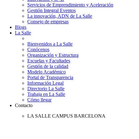
Servicios de Emprendimiento y Aceleración
Gestión Integral Eventos
La innovación, ADN de La Salle
Consejo de empresas
Blogs
La Salle
Bienvenidos a La Salle
Conócenos
Organización y Estructura
Escuelas y Facultades
Gestión de la calidad
Modelo Académico
Portal de Transparencia
Información Legal
Directorio La Salle
Trabaja en La Salle
Cómo llegar
Contacto
LA SALLE CAMPUS BARCELONA