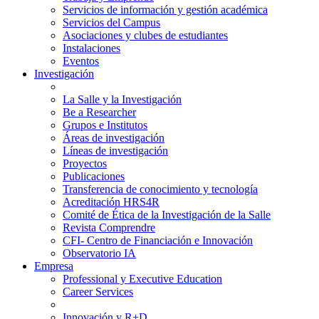
Servicios de información y gestión académica
Servicios del Campus
Asociaciones y clubes de estudiantes
Instalaciones
Eventos
Investigación
La Salle y la Investigación
Be a Researcher
Grupos e Institutos
Áreas de investigación
Líneas de investigación
Proyectos
Publicaciones
Transferencia de conocimiento y tecnología
Acreditación HRS4R
Comité de Ética de la Investigación de la Salle
Revista Comprendre
CFI- Centro de Financiación e Innovación
Observatorio IA
Empresa
Professional y Executive Education
Career Services
Innovación y R+D