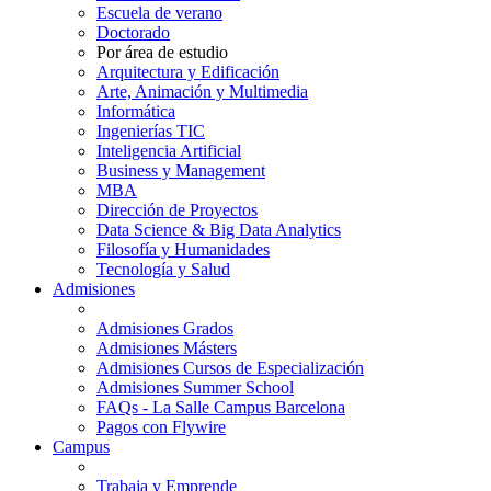
Escuela de verano
Doctorado
Por área de estudio
Arquitectura y Edificación
Arte, Animación y Multimedia
Informática
Ingenierías TIC
Inteligencia Artificial
Business y Management
MBA
Dirección de Proyectos
Data Science & Big Data Analytics
Filosofía y Humanidades
Tecnología y Salud
Admisiones
Admisiones Grados
Admisiones Másters
Admisiones Cursos de Especialización
Admisiones Summer School
FAQs - La Salle Campus Barcelona
Pagos con Flywire
Campus
Trabaja y Emprende