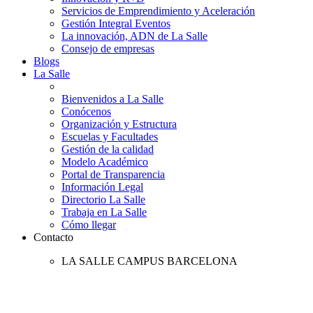
Servicios de Emprendimiento y Aceleración
Gestión Integral Eventos
La innovación, ADN de La Salle
Consejo de empresas
Blogs
La Salle
Bienvenidos a La Salle
Conócenos
Organización y Estructura
Escuelas y Facultades
Gestión de la calidad
Modelo Académico
Portal de Transparencia
Información Legal
Directorio La Salle
Trabaja en La Salle
Cómo llegar
Contacto
LA SALLE CAMPUS BARCELONA