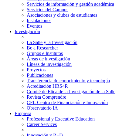
Servicios de información y gestión académica
Servicios del Campus
Asociaciones y clubes de estudiantes
Instalaciones
Eventos
Investigación
La Salle y la Investigación
Be a Researcher
Grupos e Institutos
Áreas de investigación
Líneas de investigación
Proyectos
Publicaciones
Transferencia de conocimiento y tecnología
Acreditación HRS4R
Comité de Ética de la Investigación de la Salle
Revista Comprendre
CFI- Centro de Financiación e Innovación
Observatorio IA
Empresa
Professional y Executive Education
Career Services
Innovación y R+D