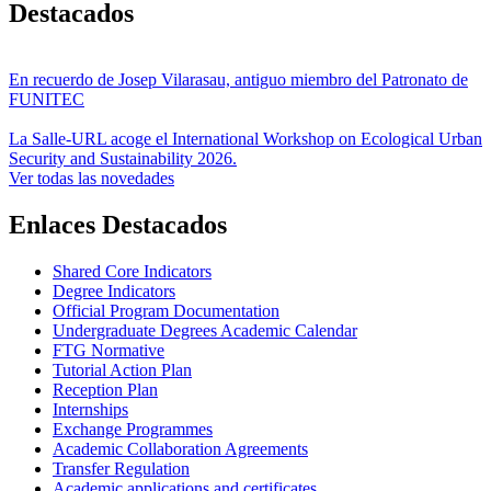
Destacados
En recuerdo de Josep Vilarasau, antiguo miembro del Patronato de
FUNITEC
La Salle-URL acoge el International Workshop on Ecological Urban
Security and Sustainability 2026.
Ver todas las novedades
Enlaces Destacados
Shared Core Indicators
Degree Indicators
Official Program Documentation
Undergraduate Degrees Academic Calendar
FTG Normative
Tutorial Action Plan
Reception Plan
Internships
Exchange Programmes
Academic Collaboration Agreements
Transfer Regulation
Academic applications and certificates