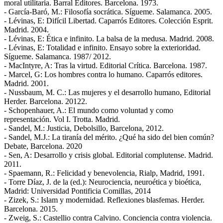
moral utilitaria. Barral Editores. Barcelona. 1973.
- García-Baró, M.: Filosofía socrática. Sígueme. Salamanca. 2005.
- Lévinas, E: Difícil Libertad. Caparrós Editores. Colección Esprit.
Madrid. 2004.
- Lévinas, E: Ética e infinito. La balsa de la medusa. Madrid. 2008.
- Lévinas, E: Totalidad e infinito. Ensayo sobre la exterioridad.
Sígueme. Salamanca. 1987/ 2012.
- MacIntyre, A: Tras la virtud. Editorial Crítica. Barcelona. 1987.
- Marcel, G: Los hombres contra lo humano. Caparrós editores.
Madrid. 2001.
- Nussbaum, M. C.: Las mujeres y el desarrollo humano, Editorial
Herder. Barcelona. 20122.
- Schopenhauer, A.: El mundo como voluntad y como
representación. Vol I. Trotta. Madrid.
- Sandel, M.: Justicia, Debolsillo, Barcelona, 2012.
- Sandel, M.J.: La tiranía del mérito. ¿Qué ha sido del bien común?
Debate, Barcelona. 2020
- Sen, A: Desarrollo y crisis global. Editorial complutense. Madrid.
2011.
- Spaemann, R.: Felicidad y benevolencia, Rialp, Madrid, 1991.
- Torre Díaz, J. de la (ed.): Neurociencia, neuroética y bioética,
Madrid: Universidad Pontificia Comillas, 2014
- Zizek, S.: Islam y modernidad. Reflexiones blasfemas. Herder.
Barcelona. 2015.
- Zweig, S.: Castellio contra Calvino. Conciencia contra violencia.