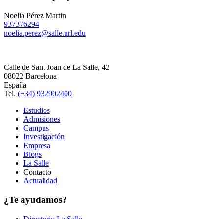
Noelia Pérez Martin
937376294
noelia.perez@salle.url.edu
Calle de Sant Joan de La Salle, 42
08022 Barcelona
España
Tel.
(+34) 932902400
Estudios
Admisiones
Campus
Investigación
Empresa
Blogs
La Salle
Contacto
Actualidad
¿Te ayudamos?
Directorio La Salle