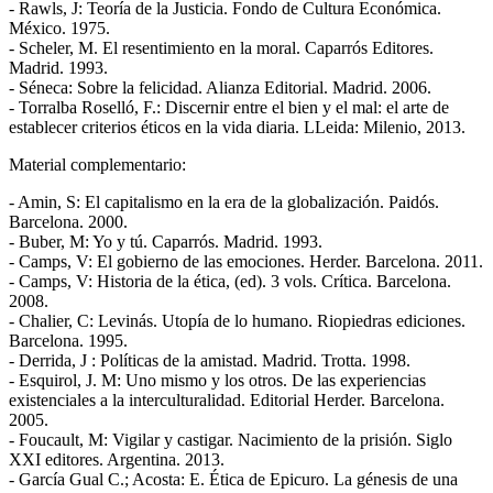
- Rawls, J: Teoría de la Justicia. Fondo de Cultura Económica.
México. 1975.
- Scheler, M. El resentimiento en la moral. Caparrós Editores.
Madrid. 1993.
- Séneca: Sobre la felicidad. Alianza Editorial. Madrid. 2006.
- Torralba Roselló, F.: Discernir entre el bien y el mal: el arte de
establecer criterios éticos en la vida diaria. LLeida: Milenio, 2013.
Material complementario:
- Amin, S: El capitalismo en la era de la globalización. Paidós.
Barcelona. 2000.
- Buber, M: Yo y tú. Caparrós. Madrid. 1993.
- Camps, V: El gobierno de las emociones. Herder. Barcelona. 2011.
- Camps, V: Historia de la ética, (ed). 3 vols. Crítica. Barcelona.
2008.
- Chalier, C: Levinás. Utopía de lo humano. Riopiedras ediciones.
Barcelona. 1995.
- Derrida, J : Políticas de la amistad. Madrid. Trotta. 1998.
- Esquirol, J. M: Uno mismo y los otros. De las experiencias
existenciales a la interculturalidad. Editorial Herder. Barcelona.
2005.
- Foucault, M: Vigilar y castigar. Nacimiento de la prisión. Siglo
XXI editores. Argentina. 2013.
- García Gual C.; Acosta: E. Ética de Epicuro. La génesis de una