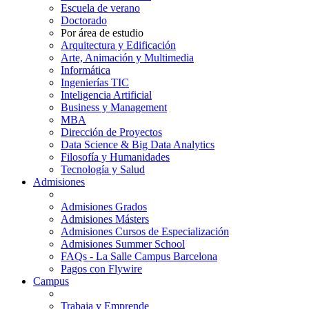
Escuela de verano
Doctorado
Por área de estudio
Arquitectura y Edificación
Arte, Animación y Multimedia
Informática
Ingenierías TIC
Inteligencia Artificial
Business y Management
MBA
Dirección de Proyectos
Data Science & Big Data Analytics
Filosofía y Humanidades
Tecnología y Salud
Admisiones
Admisiones Grados
Admisiones Másters
Admisiones Cursos de Especialización
Admisiones Summer School
FAQs - La Salle Campus Barcelona
Pagos con Flywire
Campus
Trabaja y Emprende