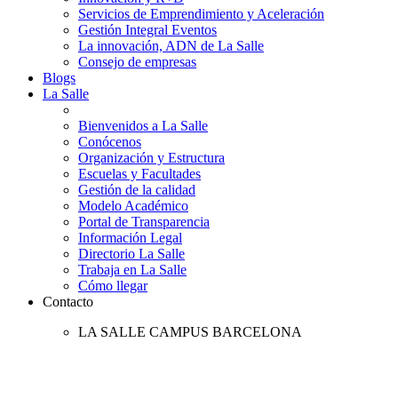
Servicios de Emprendimiento y Aceleración
Gestión Integral Eventos
La innovación, ADN de La Salle
Consejo de empresas
Blogs
La Salle
Bienvenidos a La Salle
Conócenos
Organización y Estructura
Escuelas y Facultades
Gestión de la calidad
Modelo Académico
Portal de Transparencia
Información Legal
Directorio La Salle
Trabaja en La Salle
Cómo llegar
Contacto
LA SALLE CAMPUS BARCELONA