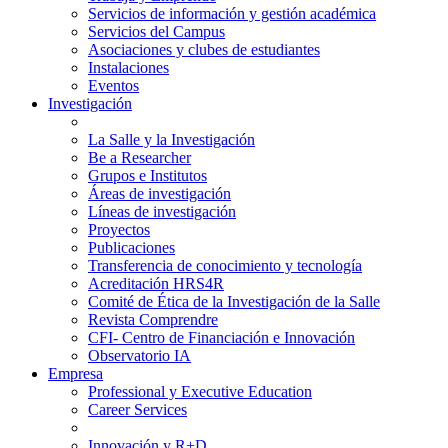
Servicios de información y gestión académica
Servicios del Campus
Asociaciones y clubes de estudiantes
Instalaciones
Eventos
Investigación
La Salle y la Investigación
Be a Researcher
Grupos e Institutos
Áreas de investigación
Líneas de investigación
Proyectos
Publicaciones
Transferencia de conocimiento y tecnología
Acreditación HRS4R
Comité de Ética de la Investigación de la Salle
Revista Comprendre
CFI- Centro de Financiación e Innovación
Observatorio IA
Empresa
Professional y Executive Education
Career Services
Innovación y R+D