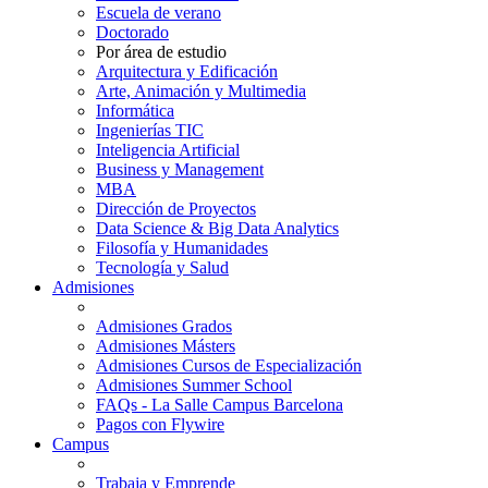
Escuela de verano
Doctorado
Por área de estudio
Arquitectura y Edificación
Arte, Animación y Multimedia
Informática
Ingenierías TIC
Inteligencia Artificial
Business y Management
MBA
Dirección de Proyectos
Data Science & Big Data Analytics
Filosofía y Humanidades
Tecnología y Salud
Admisiones
Admisiones Grados
Admisiones Másters
Admisiones Cursos de Especialización
Admisiones Summer School
FAQs - La Salle Campus Barcelona
Pagos con Flywire
Campus
Trabaja y Emprende