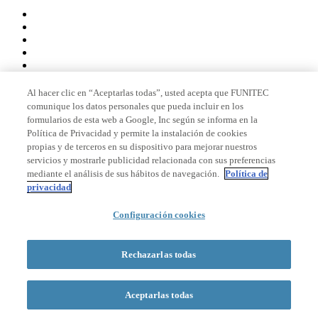
Al hacer clic en “Aceptarlas todas”, usted acepta que FUNITEC
comunique los datos personales que pueda incluir en los
Miembro de
formularios de esta web a Google, Inc según se informa en la
Política de Privacidad y permite la instalación de cookies
propias y de terceros en su dispositivo para mejorar nuestros
servicios y mostrarle publicidad relacionada con sus preferencias
Acreditaciones
mediante el análisis de sus hábitos de navegación.
Política de
privacidad
© 2026 La Salle Campus Barcelona - URL |
Aviso legal
|
Política de
Configuración cookies
privacidad
|
Política de cookies
Formulario de búsqueda
Rechazarlas todas
Aceptarlas todas