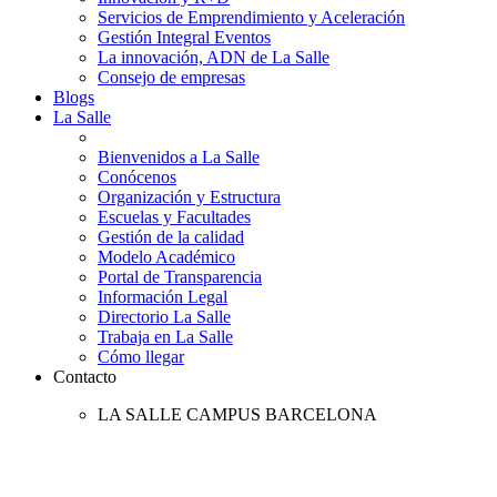
Servicios de Emprendimiento y Aceleración
Gestión Integral Eventos
La innovación, ADN de La Salle
Consejo de empresas
Blogs
La Salle
Bienvenidos a La Salle
Conócenos
Organización y Estructura
Escuelas y Facultades
Gestión de la calidad
Modelo Académico
Portal de Transparencia
Información Legal
Directorio La Salle
Trabaja en La Salle
Cómo llegar
Contacto
LA SALLE CAMPUS BARCELONA