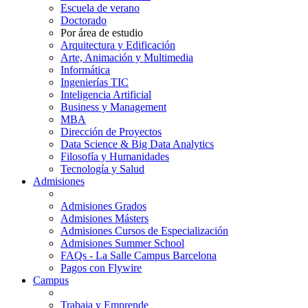
Escuela de verano
Doctorado
Por área de estudio
Arquitectura y Edificación
Arte, Animación y Multimedia
Informática
Ingenierías TIC
Inteligencia Artificial
Business y Management
MBA
Dirección de Proyectos
Data Science & Big Data Analytics
Filosofía y Humanidades
Tecnología y Salud
Admisiones
Admisiones Grados
Admisiones Másters
Admisiones Cursos de Especialización
Admisiones Summer School
FAQs - La Salle Campus Barcelona
Pagos con Flywire
Campus
Trabaja y Emprende