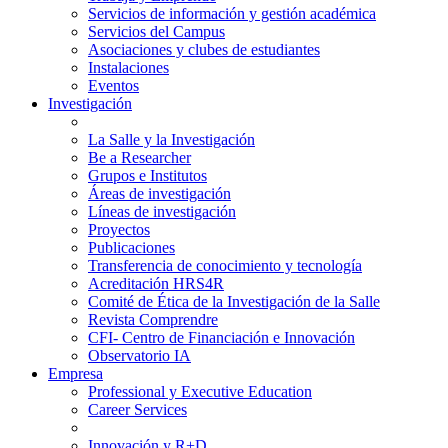
Servicios de información y gestión académica
Servicios del Campus
Asociaciones y clubes de estudiantes
Instalaciones
Eventos
Investigación
La Salle y la Investigación
Be a Researcher
Grupos e Institutos
Áreas de investigación
Líneas de investigación
Proyectos
Publicaciones
Transferencia de conocimiento y tecnología
Acreditación HRS4R
Comité de Ética de la Investigación de la Salle
Revista Comprendre
CFI- Centro de Financiación e Innovación
Observatorio IA
Empresa
Professional y Executive Education
Career Services
Innovación y R+D