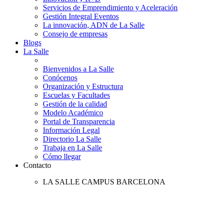
Servicios de Emprendimiento y Aceleración
Gestión Integral Eventos
La innovación, ADN de La Salle
Consejo de empresas
Blogs
La Salle
Bienvenidos a La Salle
Conócenos
Organización y Estructura
Escuelas y Facultades
Gestión de la calidad
Modelo Académico
Portal de Transparencia
Información Legal
Directorio La Salle
Trabaja en La Salle
Cómo llegar
Contacto
LA SALLE CAMPUS BARCELONA