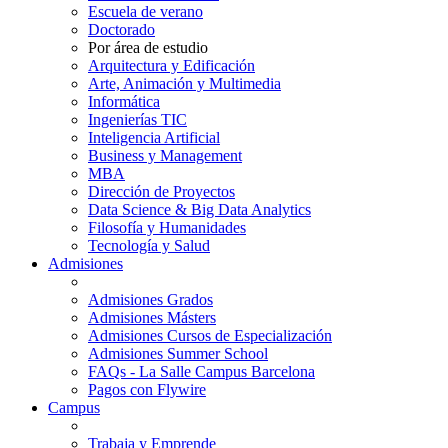
Escuela de verano
Doctorado
Por área de estudio
Arquitectura y Edificación
Arte, Animación y Multimedia
Informática
Ingenierías TIC
Inteligencia Artificial
Business y Management
MBA
Dirección de Proyectos
Data Science & Big Data Analytics
Filosofía y Humanidades
Tecnología y Salud
Admisiones
Admisiones Grados
Admisiones Másters
Admisiones Cursos de Especialización
Admisiones Summer School
FAQs - La Salle Campus Barcelona
Pagos con Flywire
Campus
Trabaja y Emprende