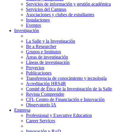
Servicios de información y gestión académica
Servicios del Campus
Asociaciones y clubes de estudiantes
Instalaciones
Eventos
Investigación
La Salle y la Investigación
Be a Researcher
Grupos e Institutos
Áreas de investigación
Líneas de investigación
Proyectos
Publicaciones
Transferencia de conocimiento y tecnología
Acreditación HRS4R
Comité de Ética de la Investigación de la Salle
Revista Comprendre
CFI- Centro de Financiación e Innovación
Observatorio IA
Empresa
Professional y Executive Education
Career Services
Innovación y R+D