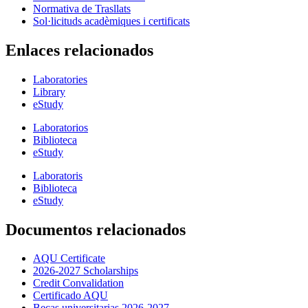
Normativa de Trasllats
Sol·licituds acadèmiques i certificats
Enlaces relacionados
Laboratories
Library
eStudy
Laboratorios
Biblioteca
eStudy
Laboratoris
Biblioteca
eStudy
Documentos relacionados
AQU Certificate
2026-2027 Scholarships
Credit Convalidation
Certificado AQU
Becas universitarias 2026-2027