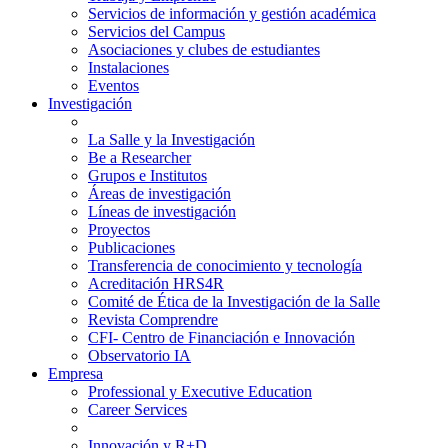
Servicios de información y gestión académica
Servicios del Campus
Asociaciones y clubes de estudiantes
Instalaciones
Eventos
Investigación
La Salle y la Investigación
Be a Researcher
Grupos e Institutos
Áreas de investigación
Líneas de investigación
Proyectos
Publicaciones
Transferencia de conocimiento y tecnología
Acreditación HRS4R
Comité de Ética de la Investigación de la Salle
Revista Comprendre
CFI- Centro de Financiación e Innovación
Observatorio IA
Empresa
Professional y Executive Education
Career Services
Innovación y R+D