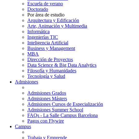
Escuela de verano
Doctorado
Por área de estudio
Arquitectura y Edificación
Arte, Animación y Multimedia
Informática
Ingenierías TIC
Inteligencia Artificial
Business y Management
MBA
Dirección de Proyectos
Data Science & Big Data Analytics
Filosofía y Humanidades
Tecnología y Salud
Admisiones
Admisiones Grados
Admisiones Másters
Admisiones Cursos de Especialización
Admisiones Summer School
FAQs - La Salle Campus Barcelona
Pagos con Flywire
Campus
Trabaja y Emprende