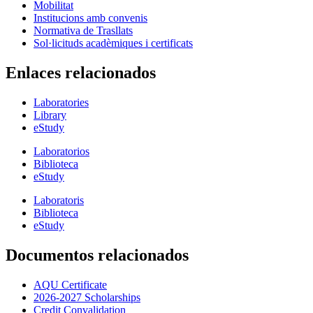
Mobilitat
Institucions amb convenis
Normativa de Trasllats
Sol·licituds acadèmiques i certificats
Enlaces relacionados
Laboratories
Library
eStudy
Laboratorios
Biblioteca
eStudy
Laboratoris
Biblioteca
eStudy
Documentos relacionados
AQU Certificate
2026-2027 Scholarships
Credit Convalidation