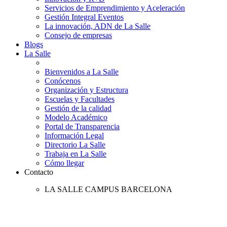
Servicios de Emprendimiento y Aceleración
Gestión Integral Eventos
La innovación, ADN de La Salle
Consejo de empresas
Blogs
La Salle
Bienvenidos a La Salle
Conócenos
Organización y Estructura
Escuelas y Facultades
Gestión de la calidad
Modelo Académico
Portal de Transparencia
Información Legal
Directorio La Salle
Trabaja en La Salle
Cómo llegar
Contacto
LA SALLE CAMPUS BARCELONA