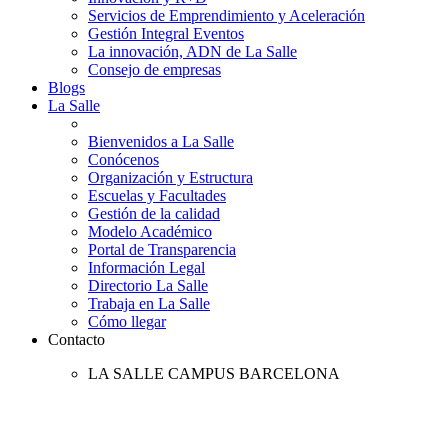
Servicios de Emprendimiento y Aceleración
Gestión Integral Eventos
La innovación, ADN de La Salle
Consejo de empresas
Blogs
La Salle
Bienvenidos a La Salle
Conócenos
Organización y Estructura
Escuelas y Facultades
Gestión de la calidad
Modelo Académico
Portal de Transparencia
Información Legal
Directorio La Salle
Trabaja en La Salle
Cómo llegar
Contacto
LA SALLE CAMPUS BARCELONA