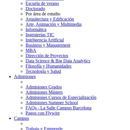
Escuela de verano
Doctorado
Por área de estudio
Arquitectura y Edificación
Arte, Animación y Multimedia
Informática
Ingenierías TIC
Inteligencia Artificial
Business y Management
MBA
Dirección de Proyectos
Data Science & Big Data Analytics
Filosofía y Humanidades
Tecnología y Salud
Admisiones
Admisiones Grados
Admisiones Másters
Admisiones Cursos de Especialización
Admisiones Summer School
FAQs - La Salle Campus Barcelona
Pagos con Flywire
Campus
Trabaja y Emprende