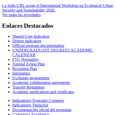
La Salle-URL acoge el International Workshop on Ecological Urban
Security and Sustainability 2026.
Ver todas las novedades
Enlaces Destacados
Shared Core Indicators
Degree Indicators
Official program documentation
UNDERGRADUATE DEGREES ACADEMIC
CALENDAR
FTG Normative
Tutorial Action Plan
Reception Plan
Internships
Exchange programmes
Academic collaboration agreements
Transfer Regulation
Academic applications and certificates
Indicadores Troncales Comunes
Indicadores Titulación
Documentación oficial del programa
Calendario Académico