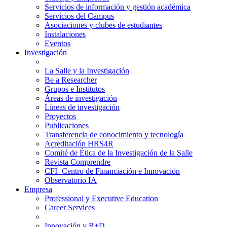
Servicios de información y gestión académica
Servicios del Campus
Asociaciones y clubes de estudiantes
Instalaciones
Eventos
Investigación
La Salle y la Investigación
Be a Researcher
Grupos e Institutos
Áreas de investigación
Líneas de investigación
Proyectos
Publicaciones
Transferencia de conocimiento y tecnología
Acreditación HRS4R
Comité de Ética de la Investigación de la Salle
Revista Comprendre
CFI- Centro de Financiación e Innovación
Observatorio IA
Empresa
Professional y Executive Education
Career Services
Innovación y R+D