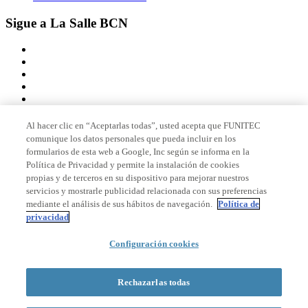
Sigue a La Salle BCN
Al hacer clic en “Aceptarlas todas”, usted acepta que FUNITEC
comunique los datos personales que pueda incluir en los
Miembro de
formularios de esta web a Google, Inc según se informa en la
Política de Privacidad y permite la instalación de cookies
propias y de terceros en su dispositivo para mejorar nuestros
servicios y mostrarle publicidad relacionada con sus preferencias
Acreditaciones
mediante el análisis de sus hábitos de navegación.
Política de
privacidad
Configuración cookies
© 2026 La Salle Campus Barcelona - URL |
Aviso legal
|
Política de
privacidad
|
Política de cookies
Rechazarlas todas
Formulario de búsqueda