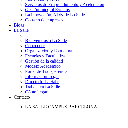
Servicios de Emprendimiento y Aceleración
Gestión Integral Eventos
La innovación, ADN de La Salle
Consejo de empresas
Blogs
La Salle
Bienvenidos a La Salle
Conócenos
Organización y Estructura
Escuelas y Facultades
Gestión de la calidad
Modelo Académico
Portal de Transparencia
Información Legal
Directorio La Salle
Trabaja en La Salle
Cómo llegar
Contacto
LA SALLE CAMPUS BARCELONA