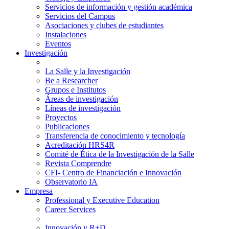
Servicios de información y gestión académica
Servicios del Campus
Asociaciones y clubes de estudiantes
Instalaciones
Eventos
Investigación
La Salle y la Investigación
Be a Researcher
Grupos e Institutos
Áreas de investigación
Líneas de investigación
Proyectos
Publicaciones
Transferencia de conocimiento y tecnología
Acreditación HRS4R
Comité de Ética de la Investigación de la Salle
Revista Comprendre
CFI- Centro de Financiación e Innovación
Observatorio IA
Empresa
Professional y Executive Education
Career Services
Innovación y R+D