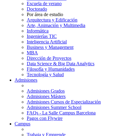
Escuela de verano
Doctorado
Por área de estudio
Arquitectura y Edificación
Arte, Animación y Multimedia
Informática
Ingenierías TIC
Inteligencia Artificial
Business y Management
MBA
Dirección de Proyectos
Data Science & Big Data Analytics
Filosofía y Humanidades
Tecnología y Salud
Admisiones
Admisiones Grados
Admisiones Másters
Admisiones Cursos de Especialización
Admisiones Summer School
FAQs - La Salle Campus Barcelona
Pagos con Flywire
Campus
Trabaja y Emprende