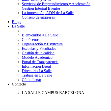
Servicios de Emprendimiento y Aceleración
Gestión Integral Eventos
La innovación, ADN de La Salle
Consejo de empresas
Blogs
La Salle
Bienvenidos a La Salle
Conócenos
Organización y Estructura
Escuelas y Facultades
Gestión de la calidad
Modelo Académico
Portal de Transparencia
Información Legal
Directorio La Salle
Trabaja en La Salle
Cómo llegar
Contacto
LA SALLE CAMPUS BARCELONA