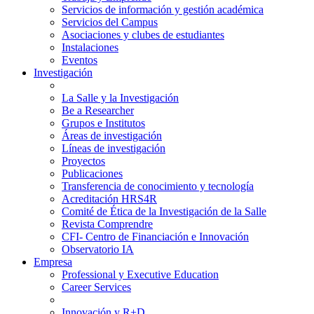
Servicios de información y gestión académica
Servicios del Campus
Asociaciones y clubes de estudiantes
Instalaciones
Eventos
Investigación
La Salle y la Investigación
Be a Researcher
Grupos e Institutos
Áreas de investigación
Líneas de investigación
Proyectos
Publicaciones
Transferencia de conocimiento y tecnología
Acreditación HRS4R
Comité de Ética de la Investigación de la Salle
Revista Comprendre
CFI- Centro de Financiación e Innovación
Observatorio IA
Empresa
Professional y Executive Education
Career Services
Innovación y R+D