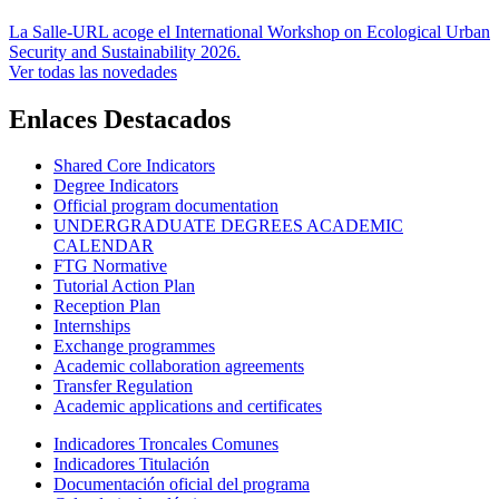
La Salle-URL acoge el International Workshop on Ecological Urban
Security and Sustainability 2026.
Ver todas las novedades
Enlaces Destacados
Shared Core Indicators
Degree Indicators
Official program documentation
UNDERGRADUATE DEGREES ACADEMIC
CALENDAR
FTG Normative
Tutorial Action Plan
Reception Plan
Internships
Exchange programmes
Academic collaboration agreements
Transfer Regulation
Academic applications and certificates
Indicadores Troncales Comunes
Indicadores Titulación
Documentación oficial del programa