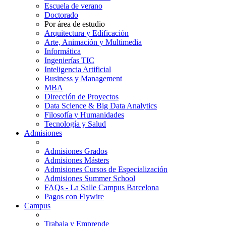
Escuela de verano
Doctorado
Por área de estudio
Arquitectura y Edificación
Arte, Animación y Multimedia
Informática
Ingenierías TIC
Inteligencia Artificial
Business y Management
MBA
Dirección de Proyectos
Data Science & Big Data Analytics
Filosofía y Humanidades
Tecnología y Salud
Admisiones
Admisiones Grados
Admisiones Másters
Admisiones Cursos de Especialización
Admisiones Summer School
FAQs - La Salle Campus Barcelona
Pagos con Flywire
Campus
Trabaja y Emprende