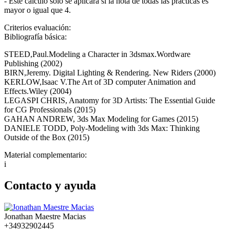
- Este cálculo sólo se aplicará si la nota de todas las prácticas es
mayor o igual que 4.
Criterios evaluación:
Bibliografía básica:
STEED,Paul.Modeling a Character in 3dsmax.Wordware
Publishing (2002)
BIRN,Jeremy. Digital Lighting & Rendering. New Riders (2000)
KERLOW,Isaac V.The Art of 3D computer Animation and
Effects.Wiley (2004)
LEGASPI CHRIS, Anatomy for 3D Artists: The Essential Guide
for CG Professionals (2015)
GAHAN ANDREW, 3ds Max Modeling for Games (2015)
DANIELE TODD, Poly-Modeling with 3ds Max: Thinking
Outside of the Box (2015)
Material complementario:
i
Contacto y ayuda
Jonathan Maestre Macias
+34932902445