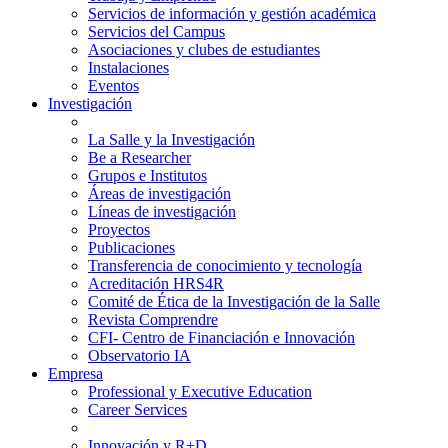
Servicios de información y gestión académica
Servicios del Campus
Asociaciones y clubes de estudiantes
Instalaciones
Eventos
Investigación
La Salle y la Investigación
Be a Researcher
Grupos e Institutos
Áreas de investigación
Líneas de investigación
Proyectos
Publicaciones
Transferencia de conocimiento y tecnología
Acreditación HRS4R
Comité de Ética de la Investigación de la Salle
Revista Comprendre
CFI- Centro de Financiación e Innovación
Observatorio IA
Empresa
Professional y Executive Education
Career Services
Innovación y R+D