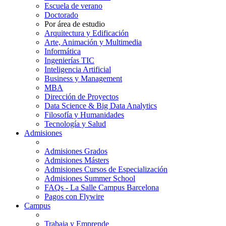
Escuela de verano
Doctorado
Por área de estudio
Arquitectura y Edificación
Arte, Animación y Multimedia
Informática
Ingenierías TIC
Inteligencia Artificial
Business y Management
MBA
Dirección de Proyectos
Data Science & Big Data Analytics
Filosofía y Humanidades
Tecnología y Salud
Admisiones
Admisiones Grados
Admisiones Másters
Admisiones Cursos de Especialización
Admisiones Summer School
FAQs - La Salle Campus Barcelona
Pagos con Flywire
Campus
Trabaja y Emprende