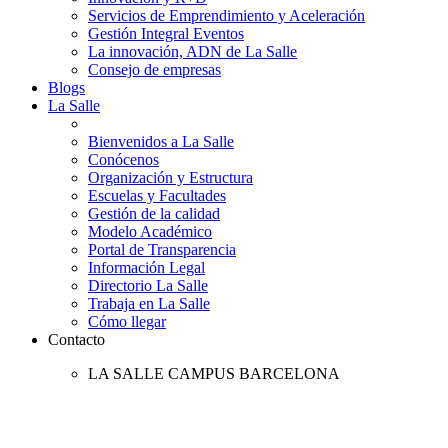
Servicios de Emprendimiento y Aceleración
Gestión Integral Eventos
La innovación, ADN de La Salle
Consejo de empresas
Blogs
La Salle
Bienvenidos a La Salle
Conócenos
Organización y Estructura
Escuelas y Facultades
Gestión de la calidad
Modelo Académico
Portal de Transparencia
Información Legal
Directorio La Salle
Trabaja en La Salle
Cómo llegar
Contacto
LA SALLE CAMPUS BARCELONA