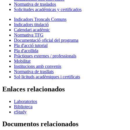
Normativa de traslados
Solicitudes académicas y certificados
Indicadors Troncals Comuns
Indicadors titulació
Calendari acadèmic
Normativa TFG
Documentació oficial del programa
Pla d'acció tutorial
Pla d'acollida
Pràctiques externes / professionals
Mobilitat
Institucions amb convenis
Normativa de trasllats
Sol·licituds acadèmiques i certificats
Enlaces relacionados
Laboratorios
Biblioteca
eStudy
Documentos relacionados