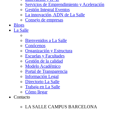
Servicios de Emprendimiento y Aceleración
Gestión Integral Eventos
La innovación, ADN de La Salle
Consejo de empresas
Blogs
La Salle
Bienvenidos a La Salle
Conócenos
Organización y Estructura
Escuelas y Facultades
Gestión de la calidad
Modelo Académico
Portal de Transparencia
Información Legal
Directorio La Salle
Trabaja en La Salle
Cómo llegar
Contacto
LA SALLE CAMPUS BARCELONA