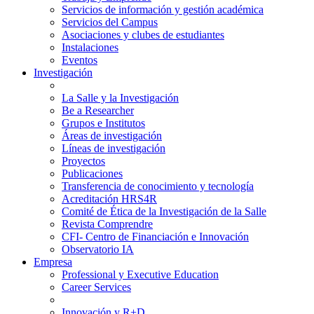
Servicios de información y gestión académica
Servicios del Campus
Asociaciones y clubes de estudiantes
Instalaciones
Eventos
Investigación
La Salle y la Investigación
Be a Researcher
Grupos e Institutos
Áreas de investigación
Líneas de investigación
Proyectos
Publicaciones
Transferencia de conocimiento y tecnología
Acreditación HRS4R
Comité de Ética de la Investigación de la Salle
Revista Comprendre
CFI- Centro de Financiación e Innovación
Observatorio IA
Empresa
Professional y Executive Education
Career Services
Innovación y R+D