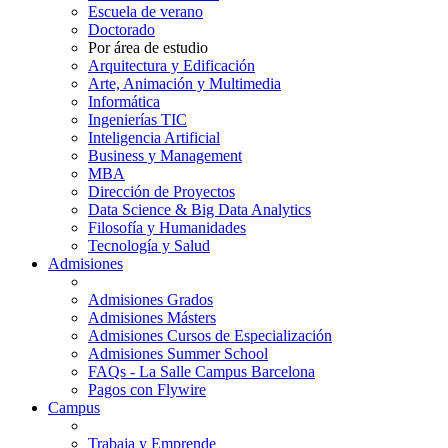
Escuela de verano
Doctorado
Por área de estudio
Arquitectura y Edificación
Arte, Animación y Multimedia
Informática
Ingenierías TIC
Inteligencia Artificial
Business y Management
MBA
Dirección de Proyectos
Data Science & Big Data Analytics
Filosofía y Humanidades
Tecnología y Salud
Admisiones
Admisiones Grados
Admisiones Másters
Admisiones Cursos de Especialización
Admisiones Summer School
FAQs - La Salle Campus Barcelona
Pagos con Flywire
Campus
Trabaja y Emprende