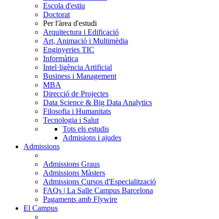
Escola d'estiu
Doctorat
Per l'àrea d'estudi
Arquitectura i Edificació
Art, Animació i Multimèdia
Enginyeries TIC
Informàtica
Intel·ligència Artificial
Business i Management
MBA
Direcció de Projectes
Data Science & Big Data Analytics
Filosofia i Humanitats
Tecnologia i Salut
Tots els estudis
Admisions i ajudes
Admissions
Admissions Graus
Admissions Màsters
Admissions Cursos d'Especialització
FAQs | La Salle Campus Barcelona
Pagaments amb Flywire
El Campus