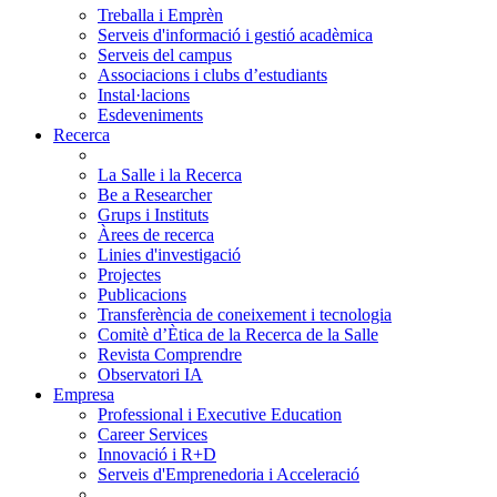
Treballa i Emprèn
Serveis d'informació i gestió acadèmica
Serveis del campus
Associacions i clubs d’estudiants
Instal·lacions
Esdeveniments
Recerca
La Salle i la Recerca
Be a Researcher
Grups i Instituts
Àrees de recerca
Linies d'investigació
Projectes
Publicacions
Transferència de coneixement i tecnologia
Comitè d’Ètica de la Recerca de la Salle
Revista Comprendre
Observatori IA
Empresa
Professional i Executive Education
Career Services
Innovació i R+D
Serveis d'Emprenedoria i Acceleració