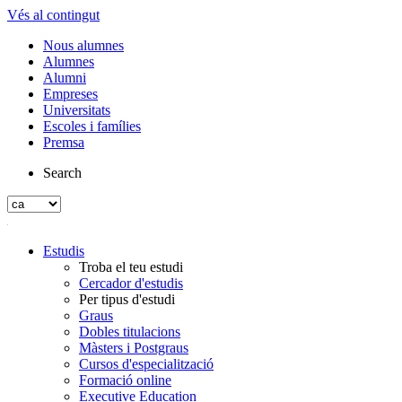
Vés al contingut
Nous alumnes
Alumnes
Alumni
Empreses
Universitats
Escoles i famílies
Premsa
Search
Estudis
Troba el teu estudi
Cercador d'estudis
Per tipus d'estudi
Graus
Dobles titulacions
Màsters i Postgraus
Cursos d'especialització
Formació online
Executive Education