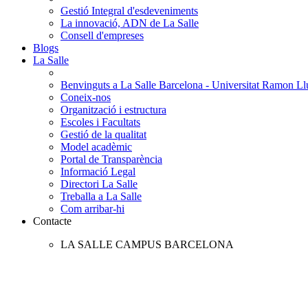
Gestió Integral d'esdeveniments
La innovació, ADN de La Salle
Consell d'empreses
Blogs
La Salle
Benvinguts a La Salle Barcelona - Universitat Ramon Llu
Coneix-nos
Organització i estructura
Escoles i Facultats
Gestió de la qualitat
Model acadèmic
Portal de Transparència
Informació Legal
Directori La Salle
Treballa a La Salle
Com arribar-hi
Contacte
LA SALLE CAMPUS BARCELONA