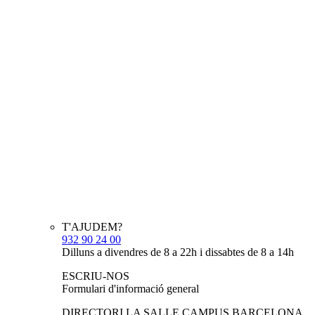
T'AJUDEM?
932 90 24 00
Dilluns a divendres de 8 a 22h i dissabtes de 8 a 14h
ESCRIU-NOS
Formulari d'informació general
DIRECTORI LA SALLE CAMPUS BARCELONA