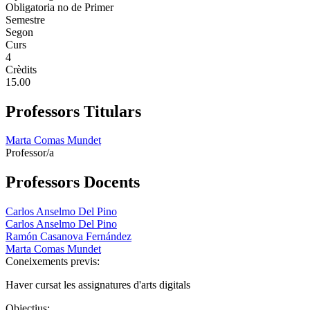
Obligatoria no de Primer
Semestre
Segon
Curs
4
Crèdits
15.00
Professors Titulars
Marta Comas Mundet
Professor/a
Professors Docents
Carlos Anselmo Del Pino
Carlos Anselmo Del Pino
Ramón Casanova Fernández
Marta Comas Mundet
Coneixements previs:
Haver cursat les assignatures d'arts digitals
Objectius: