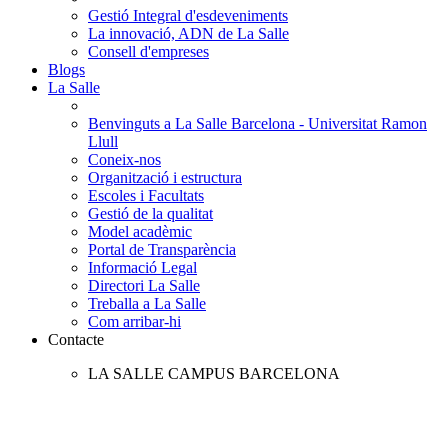
Gestió Integral d'esdeveniments
La innovació, ADN de La Salle
Consell d'empreses
Blogs
La Salle
Benvinguts a La Salle Barcelona - Universitat Ramon
Llull
Coneix-nos
Organització i estructura
Escoles i Facultats
Gestió de la qualitat
Model acadèmic
Portal de Transparència
Informació Legal
Directori La Salle
Treballa a La Salle
Com arribar-hi
Contacte
LA SALLE CAMPUS BARCELONA