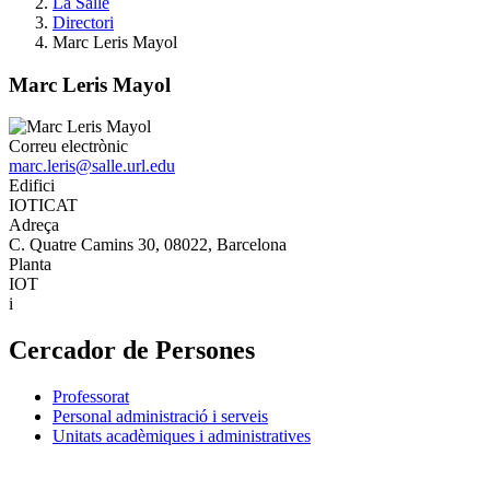
La Salle
Directori
Marc Leris Mayol
Marc Leris Mayol
Correu electrònic
marc.leris@salle.url.edu
Edifici
IOTICAT
Adreça
C. Quatre Camins 30, 08022, Barcelona
Planta
IOT
i
Cercador de Persones
Professorat
Personal administració i serveis
Unitats acadèmiques i administratives