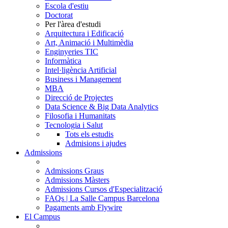
Escola d'estiu
Doctorat
Per l'àrea d'estudi
Arquitectura i Edificació
Art, Animació i Multimèdia
Enginyeries TIC
Informàtica
Intel·ligència Artificial
Business i Management
MBA
Direcció de Projectes
Data Science & Big Data Analytics
Filosofia i Humanitats
Tecnologia i Salut
Tots els estudis
Admisions i ajudes
Admissions
Admissions Graus
Admissions Màsters
Admissions Cursos d'Especialització
FAQs | La Salle Campus Barcelona
Pagaments amb Flywire
El Campus