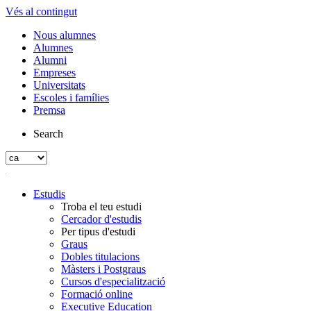
Vés al contingut
Nous alumnes
Alumnes
Alumni
Empreses
Universitats
Escoles i famílies
Premsa
Search
Estudis
Troba el teu estudi
Cercador d'estudis
Per tipus d'estudi
Graus
Dobles titulacions
Màsters i Postgraus
Cursos d'especialització
Formació online
Executive Education