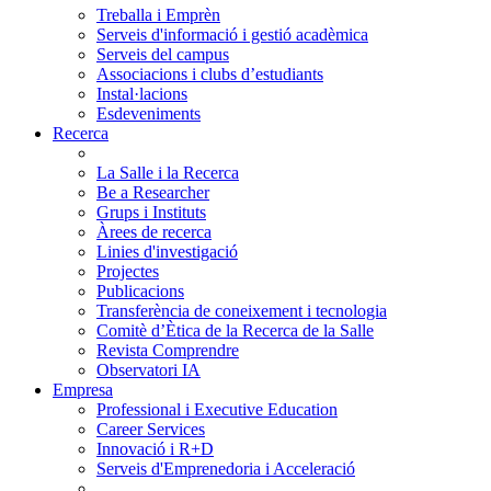
Treballa i Emprèn
Serveis d'informació i gestió acadèmica
Serveis del campus
Associacions i clubs d’estudiants
Instal·lacions
Esdeveniments
Recerca
La Salle i la Recerca
Be a Researcher
Grups i Instituts
Àrees de recerca
Linies d'investigació
Projectes
Publicacions
Transferència de coneixement i tecnologia
Comitè d’Ètica de la Recerca de la Salle
Revista Comprendre
Observatori IA
Empresa
Professional i Executive Education
Career Services
Innovació i R+D
Serveis d'Emprenedoria i Acceleració