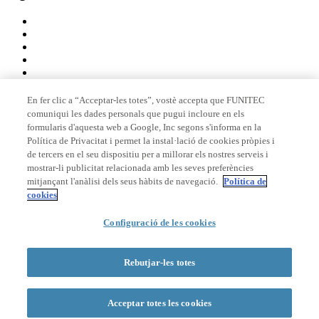
En fer clic a “Acceptar-les totes”, vostè accepta que FUNITEC
comuniqui les dades personals que pugui incloure en els
Membre de
formularis d'aquesta web a Google, Inc segons s'informa en la
Política de Privacitat i permet la instal·lació de cookies pròpies i
de tercers en el seu dispositiu per a millorar els nostres serveis i
mostrar-li publicitat relacionada amb les seves preferències
Acreditacions
mitjançant l'anàlisi dels seus hàbits de navegació.
Política de
cookies
Configuració de les cookies
© 2026 La Salle Campus Barcelona - URL |
Avís legal
|
Política de
privacitat
|
Política de cookies
Rebutjar-les totes
Formulari de cerca
Acceptar totes les cookies