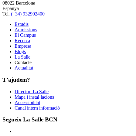
08022 Barcelona
Espanya
Tel.
(+34) 932902400
Estudis
Admissions
El Campus
Recerca
Empresa
Blogs
La Salle
Contacte
Actualitat
T’ajudem?
Directori La Salle
Mapa i instal·lacions
Accessibilitat
Canal intern informació
Segueix La Salle BCN