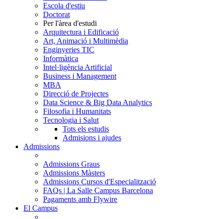
Escola d'estiu
Doctorat
Per l'àrea d'estudi
Arquitectura i Edificació
Art, Animació i Multimèdia
Enginyeries TIC
Informàtica
Intel·ligència Artificial
Business i Management
MBA
Direcció de Projectes
Data Science & Big Data Analytics
Filosofia i Humanitats
Tecnologia i Salut
Tots els estudis
Admisions i ajudes
Admissions
Admissions Graus
Admissions Màsters
Admissions Cursos d'Especialització
FAQs | La Salle Campus Barcelona
Pagaments amb Flywire
El Campus