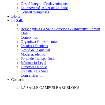
Gestió Integral d'esdeveniments
La innovació, ADN de La Salle
Consell d'empreses
Blogs
La Salle
Benvinguts a La Salle Barcelona - Universitat Ramon
Llull
Coneix-nos
Organització i estructura
Escoles i Facultats
Gestió de la qualitat
Model acadèmic
Portal de Transparència
Informació Legal
Directori La Salle
Treballa a La Salle
Com arribar-hi
Contacte
LA SALLE CAMPUS BARCELONA