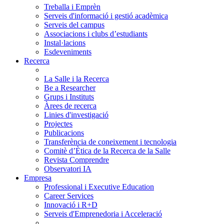
Treballa i Emprèn
Serveis d'informació i gestió acadèmica
Serveis del campus
Associacions i clubs d’estudiants
Instal·lacions
Esdeveniments
Recerca
La Salle i la Recerca
Be a Researcher
Grups i Instituts
Àrees de recerca
Linies d'investigació
Projectes
Publicacions
Transferència de coneixement i tecnologia
Comitè d’Ètica de la Recerca de la Salle
Revista Comprendre
Observatori IA
Empresa
Professional i Executive Education
Career Services
Innovació i R+D
Serveis d'Emprenedoria i Acceleració