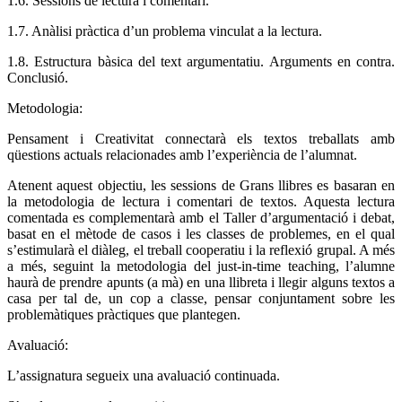
1.6. Sessions de lectura i comentari.
1.7. Anàlisi pràctica d’un problema vinculat a la lectura.
1.8. Estructura bàsica del text argumentatiu. Arguments en contra.
Conclusió.
Metodologia:
Pensament i Creativitat connectarà els textos treballats amb
qüestions actuals relacionades amb l’experiència de l’alumnat.
Atenent aquest objectiu, les sessions de Grans llibres es basaran en
la metodologia de lectura i comentari de textos. Aquesta lectura
comentada es complementarà amb el Taller d’argumentació i debat,
basat en el mètode de casos i les classes de problemes, en el qual
s’estimularà el diàleg, el treball cooperatiu i la reflexió grupal. A més
a més, seguint la metodologia del just-in-time teaching, l’alumne
haurà de prendre apunts (a mà) en una llibreta i llegir alguns textos a
casa per tal de, un cop a classe, pensar conjuntament sobre les
problemàtiques pràctiques que plantegen.
Avaluació:
L’assignatura segueix una avaluació continuada.