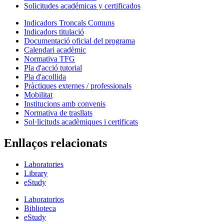
Solicitudes académicas y certificados
Indicadors Troncals Comuns
Indicadors titulació
Documentació oficial del programa
Calendari acadèmic
Normativa TFG
Pla d'acció tutorial
Pla d'acollida
Pràctiques externes / professionals
Mobilitat
Institucions amb convenis
Normativa de trasllats
Sol·licituds acadèmiques i certificats
Enllaços relacionats
Laboratories
Library
eStudy
Laboratorios
Biblioteca
eStudy