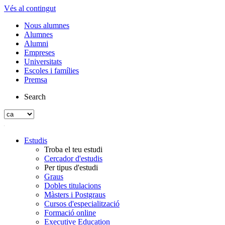
Vés al contingut
Nous alumnes
Alumnes
Alumni
Empreses
Universitats
Escoles i famílies
Premsa
Search
Estudis
Troba el teu estudi
Cercador d'estudis
Per tipus d'estudi
Graus
Dobles titulacions
Màsters i Postgraus
Cursos d'especialització
Formació online
Executive Education