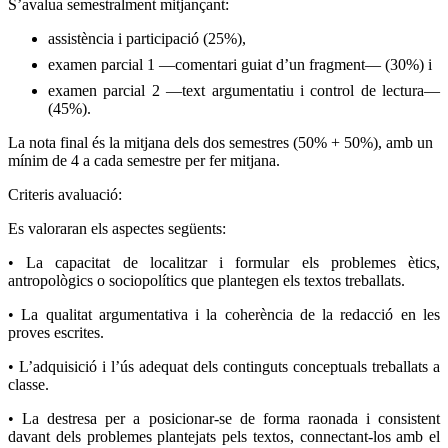
S’avalua semestralment mitjançant:
assistència i participació (25%),
examen parcial 1 —comentari guiat d’un fragment— (30%) i
examen parcial 2 —text argumentatiu i control de lectura—
(45%).
La nota final és la mitjana dels dos semestres (50% + 50%), amb un
mínim de 4 a cada semestre per fer mitjana.
Criteris avaluació:
Es valoraran els aspectes següents:
• La capacitat de localitzar i formular els problemes ètics,
antropològics o sociopolítics que plantegen els textos treballats.
• La qualitat argumentativa i la coherència de la redacció en les
proves escrites.
• L’adquisició i l’ús adequat dels continguts conceptuals treballats a
classe.
• La destresa per a posicionar-se de forma raonada i consistent
davant dels problemes plantejats pels textos, connectant-los amb el