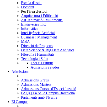
Escola d'estiu
Doctorat
Per l'àrea d'estudi
Arquitectura i Edificació
Art, Animació i Multimèdia
Enginyeries TIC
Informàtica
Intel·ligència Artificial
Business i Management
MBA
Direcció de Projectes
Data Science & Big Data Analytics
Filosofia i Humanitats
Tecnologia i Salut
Tots els estudis
Admisions i ajudes
Admissions
Admissions Graus
Admissions Màsters
Admissions Cursos d'Especialització
FAQs | La Salle Campus Barcelona
Pagaments amb Flywire
El Campus