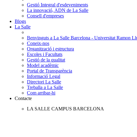
Gestió Integral d'esdeveniments
La innovació, ADN de La Salle
Consell d'empreses
Blogs
La Salle
Benvinguts a La Salle Barcelona - Universitat Ramon Llu
Coneix-nos
Organització i estructura
Escoles i Facultats
Gestió de la qualitat
Model acadèmic
Portal de Transparència
Informació Legal
Directori La Salle
Treballa a La Salle
Com arribar-hi
Contacte
LA SALLE CAMPUS BARCELONA