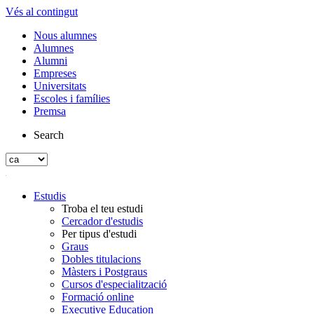
Vés al contingut
Nous alumnes
Alumnes
Alumni
Empreses
Universitats
Escoles i famílies
Premsa
Search
Estudis
Troba el teu estudi
Cercador d'estudis
Per tipus d'estudi
Graus
Dobles titulacions
Màsters i Postgraus
Cursos d'especialització
Formació online
Executive Education