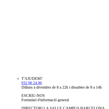
T'AJUDEM?
932 90 24 00
Dilluns a divendres de 8 a 22h i dissabtes de 8 a 14h
ESCRIU-NOS
Formulari d'informació general
DIRECTORI LA SALLE CAMPUS BARCELONA