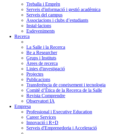
Treballa i Emprèn
Serveis d'informació i gestió acadèmica
Serveis del campus
Associacions i clubs d’estudiants
Instal·lacions
Esdeveniments
Recerca
La Salle i la Recerca
Be a Researcher
Grups i Instituts
Àrees de recerca
Linies d'investigació
Projectes
Publicacions
Transferència de coneixement i tecnologia
Comitè d’Ètica de la Recerca de la Salle
Revista Comprendre
Observatori IA
Empresa
Professional i Executive Education
Career Services
Innovació i R+D
Serveis d'Emprenedoria i Acceleració