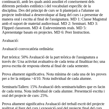
continuació, amb les quals anirà assolint el coneixement dels
diferents períodes estilístics i del vocabulari específic de la
disciplina. Des del principi de curs se li plantejarà a l'alumne un
projecte individual a desenvolupar al llarg del curs i a presentar de
manera oral i escrita al final de l'assignatura. MD 1: Classe Magistral
amb el suport de material audiovisual. MD 2: Seminari. MD 3:
Flipped classroom. MD 4: Esdeveniments reals. MD 5:
Aprenentatge basats en projectes. MD 6: Peer Instruction.
Avaluació:
Avaluació convocatòria ordinària:
Part teòrica: 50% Avaluació de la part teòrica de l'assignatura a
través de: Una activitat avaluativa de cada tema al finalitzar-ho; una
prova escrita de resposta oberta al final de cada semestre.
Prova altament significativa. Nota mínima de cada una de les proves
per a fer la mitjana >4/10. Nota individual de cada alumne.
Seminaris/Tallers: 15% Avaluació dels seminaris/tallers que es facin
de cada tema. Nota individual de cada alumne. Presentació escrita i
oral del projecte de curs: 25%.
Prova altament significativa Avaluació del treball escrit del projecte
realitzat al llarg del curs i exposició oral del projecte final del curs.