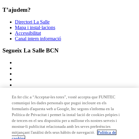
T’ajudem?
Directori La Salle
Mapa i instal·lacions
Accessibilitat
Canal intern informació
Segueix La Salle BCN
En fer clic a “Acceptar-les totes”, vostè accepta que FUNITEC
comuniqui les dades personals que pugui incloure en els
Membre de
formularis d'aquesta web a Google, Inc segons s'informa en la
Política de Privacitat i permet la instal·lació de cookies pròpies i
de tercers en el seu dispositiu per a millorar els nostres serveis i
mostrar-li publicitat relacionada amb les seves preferències
Acreditacions
mitjançant l'anàlisi dels seus hàbits de navegació.
Política de
cookies