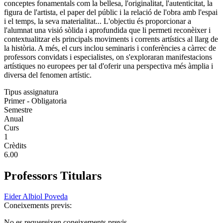
conceptes fonamentals com la bellesa, l'originalitat, l'autenticitat, la
figura de l'artista, el paper del públic i la relació de l'obra amb l'espai
i el temps, la seva materialitat... L'objectiu és proporcionar a
l'alumnat una visió sòlida i aprofundida que li permeti reconèixer i
contextualitzar els principals moviments i corrents artístics al llarg de
la història. A més, el curs inclou seminaris i conferències a càrrec de
professors convidats i especialistes, on s'exploraran manifestacions
artístiques no europees per tal d'oferir una perspectiva més àmplia i
diversa del fenomen artístic.
Tipus assignatura
Primer - Obligatoria
Semestre
Anual
Curs
1
Crèdits
6.00
Professors Titulars
Eider Albiol Poveda
Coneixements previs:
No es requereixen coneixements previs