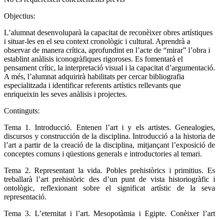
Objectius:
L’alumnat desenvoluparà la capacitat de reconèixer obres artístiques
i situar-les en el seu context cronològic i cultural. Aprendrà a
observar de manera crítica, aprofundint en l’acte de “mirar” l’obra i
establint anàlisis iconogràfiques rigoroses. Es fomentarà el
pensament crític, la interpretació visual i la capacitat d’argumentació.
A més, l’alumnat adquirirà habilitats per cercar bibliografia
especialitzada i identificar referents artístics rellevants que
enriqueixin les seves anàlisis i projectes.
Continguts:
Tema 1. Introducció. Entenen l’art i y els artistes. Genealogies,
discursos y construcción de la disciplina.
Introducció a la historia de
l’art a partir de la creació de la disciplina, mitjançant l’exposició de
conceptes comuns i qüestions generals e introductories al temari.
Tema 2. Representant la vida. Pobles prehistòrics i primitius.
Es
treballarà l’art prehistòric des d’un punt de vista historiogràfic i
ontològic, reflexionant sobre el significat artístic de la seva
representació.
Tema 3. L’eternitat i l’art. Mesopotàmia i Egipte.
Conèixer l’art