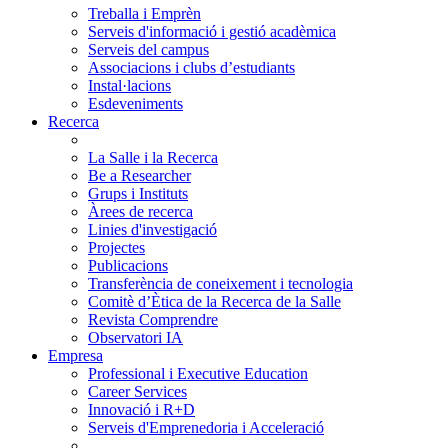
Treballa i Emprèn
Serveis d'informació i gestió acadèmica
Serveis del campus
Associacions i clubs d’estudiants
Instal·lacions
Esdeveniments
Recerca
La Salle i la Recerca
Be a Researcher
Grups i Instituts
Àrees de recerca
Linies d'investigació
Projectes
Publicacions
Transferència de coneixement i tecnologia
Comitè d’Ètica de la Recerca de la Salle
Revista Comprendre
Observatori IA
Empresa
Professional i Executive Education
Career Services
Innovació i R+D
Serveis d'Emprenedoria i Acceleració