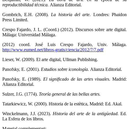
reproductibilidad técnica.
Alianza Editorial.
Gombrich, E.H. (2008).
La historia del arte.
Londres: Phaidon
Press Limited.
Crespo Fajardo, J. L. (Coord.) (2012). Discursos sobre arte digital.
Málaga: Universidad Málaga.
(2012) coord. José Luis Crespo Fajardo, Univ. Málaga.
http://www.eumed.net/libros-gratis/ciencia/2012/7/7.pdf
Lieser, W. (2009). El arte digital, Ullman Publishing.
Panofsky, E. (2001).
Estudios sobre iconología.
Alianza Editorial.
Panofsky, E. (1989).
El significado de las artes visuales.
Madrid:
Alianza Editorial.
Sulzer, J.G. (1774).
Teoría general de las bellas artes.
Tatarkiewicz, W. (2000). Historia de la estètica, Madrid: Ed. Akal.
Winckelmann, J.J. (2023).
Historia del arte de la antigüedad.
Ed.
La Esfera de los libros.
Material complementari: