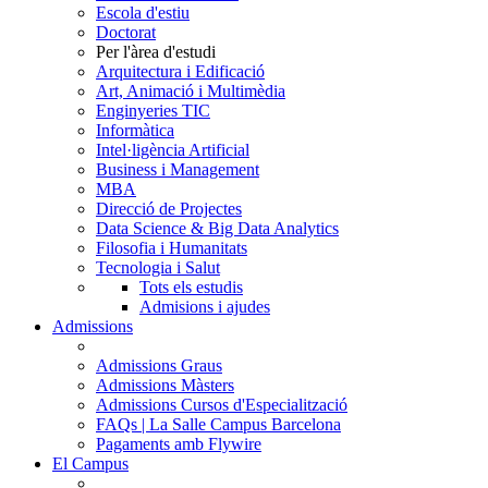
Escola d'estiu
Doctorat
Per l'àrea d'estudi
Arquitectura i Edificació
Art, Animació i Multimèdia
Enginyeries TIC
Informàtica
Intel·ligència Artificial
Business i Management
MBA
Direcció de Projectes
Data Science & Big Data Analytics
Filosofia i Humanitats
Tecnologia i Salut
Tots els estudis
Admisions i ajudes
Admissions
Admissions Graus
Admissions Màsters
Admissions Cursos d'Especialització
FAQs | La Salle Campus Barcelona
Pagaments amb Flywire
El Campus