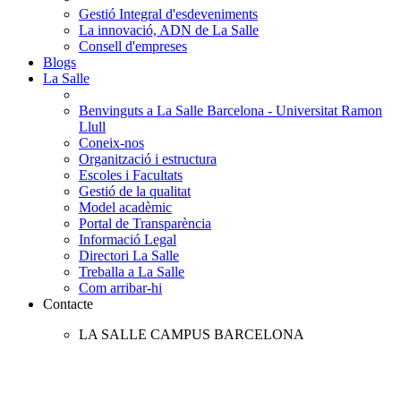
Gestió Integral d'esdeveniments
La innovació, ADN de La Salle
Consell d'empreses
Blogs
La Salle
Benvinguts a La Salle Barcelona - Universitat Ramon
Llull
Coneix-nos
Organització i estructura
Escoles i Facultats
Gestió de la qualitat
Model acadèmic
Portal de Transparència
Informació Legal
Directori La Salle
Treballa a La Salle
Com arribar-hi
Contacte
LA SALLE CAMPUS BARCELONA