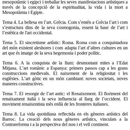
mesopotàmic i egipci i treballar les seves manifestacions artístiques a
través de la concepció de la espiritualitat, la vida i la mort a
Mesopotàmia i Egipte.
Tema 4. La bellesa en l’art. Grècia.
Com s’entén a Grècia l’art i com
s’estructura dins de la seva cosmogonia, essent la base de l’art i
l’estètica de l'art occidental.
Tema 5. El sincretisme artístic: Roma.
Roma com a conquistadora
del món existent aleshores i com adapta l’art d’altres cultures en un
art que és imatge de la seva hegemonia i poder polític.
Tema 6. A la conquista de la llum: desmontant mites a l’Edat
Mitjana.
L’art romànic a Espanya: primers passos cap a les grans
construccions medievals. El naixement de la religiositat i les
esglèsies. L’art gòtic en un món cambiant: noves societats, noves
maneres constructives.
Tema 7. El resorgir de l’art antic: el Renaixement.
El floriment del
renaixament italià i la seva influencia al llarg de l’occident. El
moviment renaixentista mès enllà de les fronteres italianes.
Tema 8. La vida quotidiana reflectida en els gèneres artístics del
Barroc.
La creació dels nous gèneres artístics, vinculats a la
Contrareforma i a la perspectiva del nou i el vell continent.