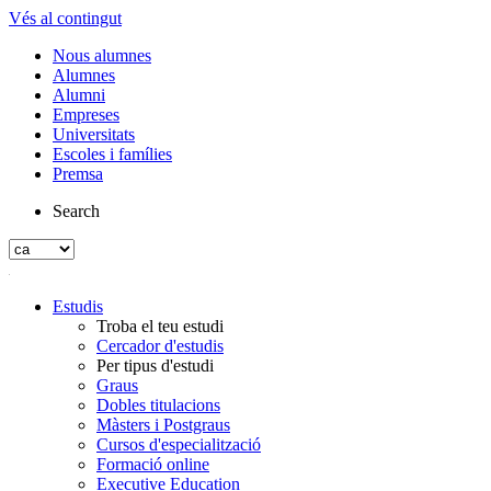
Vés al contingut
Nous alumnes
Alumnes
Alumni
Empreses
Universitats
Escoles i famílies
Premsa
Search
Estudis
Troba el teu estudi
Cercador d'estudis
Per tipus d'estudi
Graus
Dobles titulacions
Màsters i Postgraus
Cursos d'especialització
Formació online
Executive Education