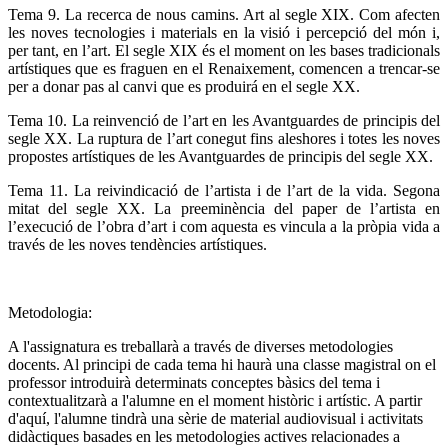
Tema 9. La recerca de nous camins. Art al segle XIX.
Com afecten
les noves tecnologies i materials en la visió i percepció del món i,
per tant, en l’art. El segle XIX és el moment on les bases tradicionals
artístiques que es fraguen en el Renaixement, comencen a trencar-se
per a donar pas al canvi que es produirá en el segle XX.
Tema 10. La reinvenció de l’art en les Avantguardes de principis del
segle XX.
La ruptura de l’art conegut fins aleshores i totes les noves
propostes artístiques de les Avantguardes de principis del segle XX.
Tema 11. La reivindicació de l’artista i de l’art de la vida.
Segona
mitat del segle XX. La preeminència del paper de l’artista en
l’execució de l’obra d’art i com aquesta es vincula a la pròpia vida a
través de les noves tendències artístiques.
Metodologia:
A l'assignatura es treballarà a través de diverses metodologies
docents. Al principi de cada tema hi haurà una classe magistral on el
professor introduirà determinats conceptes bàsics del tema i
contextualitzarà a l'alumne en el moment històric i artístic. A partir
d'aquí, l'alumne tindrà una sèrie de material audiovisual i activitats
didàctiques basades en les metodologies actives relacionades a