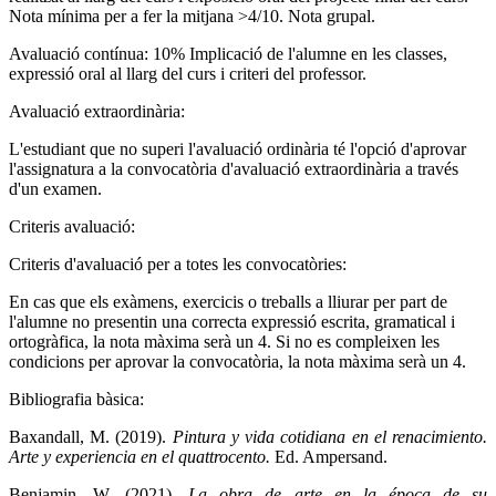
Nota mínima per a fer la mitjana >4/10. Nota grupal.
Avaluació contínua: 10% Implicació de l'alumne en les classes,
expressió oral al llarg del curs i criteri del professor.
Avaluació extraordinària:
L'estudiant que no superi l'avaluació ordinària té l'opció d'aprovar
l'assignatura a la convocatòria d'avaluació extraordinària a través
d'un examen.
Criteris avaluació:
Criteris d'avaluació per a totes les convocatòries:
En cas que els exàmens, exercicis o treballs a lliurar per part de
l'alumne no presentin una correcta expressió escrita, gramatical i
ortogràfica, la nota màxima serà un 4. Si no es compleixen les
condicions per aprovar la convocatòria, la nota màxima serà un 4.
Bibliografia bàsica:
Baxandall, M. (2019).
Pintura y vida cotidiana en el renacimiento.
Arte y experiencia en el quattrocento.
Ed. Ampersand.
Benjamin, W. (2021).
La obra de arte en la época de su