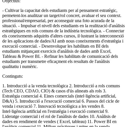
Objectius:
- Cultivar la capacitat dels estudiants per al pensament estratègic,
permetent-los analitzar un target/rol concret, avaluar el seu context.
professional/empresarial, per aconseguir una foto acurada de la
situació. - Impulsar el nivell dels estudiants en la realització d'anàlisis
estratègiques en rols comuns de la indústria tecnològica. - Connectar
els coneixements adquirits d'altres cursos, il·lustrant la interconnexió
de les aplicacions de dades/AI amb nous coneixements d'estratègia i
execució comercial. - Desenvolupar les habilitats en BI dels
estudiants mitjançant exercicis d'anàlisis de dades amb Excel,
Tableau & Power BI. - Refinar les habilitats de comunicació dels
estudiants per transmetre eficaçment els resultats de l'anàlisis
qualitatiu i numèric.
Continguts:
1. Introducció a la venda tecnològica 2. Introducció a rols comuns
(Tech CEO, CDAO, CIO) & casos d'ús alineats als rols 3.
Estratègia comercial 4. Eines comercials (intel·ligència artificial,
D&A) 5. Introducció a l'execució comercial 6. Passos del cicle de
venda i execució 7. Innovació tecnològica a les vendes 8.
Intel·ligència artificial en l'estratègia i execució comercial 9.
Lideratge comercial i el rol de l'anàlisis de dades 10. Anàlisis de
dades en rendiment de vendes ( Excel, tableau) 11. Power BI en
l'anàlisis comercial 11. Millors pràctiques i mites en la venda