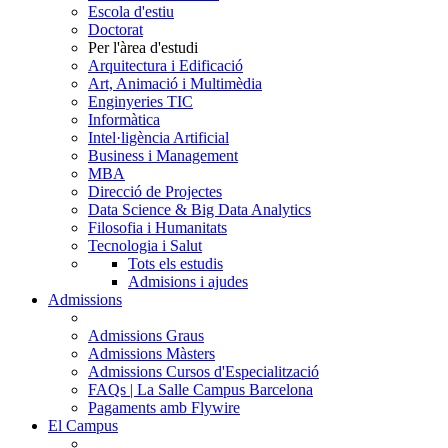
Escola d'estiu
Doctorat
Per l'àrea d'estudi
Arquitectura i Edificació
Art, Animació i Multimèdia
Enginyeries TIC
Informàtica
Intel·ligència Artificial
Business i Management
MBA
Direcció de Projectes
Data Science & Big Data Analytics
Filosofia i Humanitats
Tecnologia i Salut
Tots els estudis
Admisions i ajudes
Admissions
Admissions Graus
Admissions Màsters
Admissions Cursos d'Especialització
FAQs | La Salle Campus Barcelona
Pagaments amb Flywire
El Campus