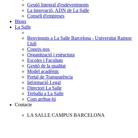
Gestió Integral d'esdeveniments
La innovació, ADN de La Salle
Consell d'empreses
Blogs
La Salle
Benvinguts a La Salle Barcelona - Universitat Ramon
Llull
Coneix-nos
Organització i estructura
Escoles i Facultats
Gestió de la qualitat
Model acadèmic
Portal de Transparència
Informació Legal
Directori La Salle
Treballa a La Salle
Com arribar-hi
Contacte
LA SALLE CAMPUS BARCELONA