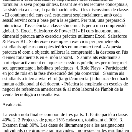
formular la seva pròpia síntesi, basant-se en les lectures conceptuals,
l'assistència a classe, la participació activa i les discussions de classe.
- El contingut del curs està estructurat seqüencialment, amb cada
sessió servint com a base per a la següent. Per tant, una preparació
minuciosa i l'assistència a classe són crucials per a una comprensió
global. 3. Excel, Salesforce & Power BI - El curs incorpora una
dimensió pràctica amb exercicis pràctics utilitzant Excel, Salesforce
& Power BI - S'ofereixen exemples i exercicis per permetre als
estudiants aplicar conceptes teòrics en un context real. - Aquesta
pràctica té com a objectiu millorar la comprensió i la destresa en l'ús
d'eines fonamentals en el món laboral. - S'anima als estudiants a
participar activament en aquestes sessions pràctiques per reforçar el
seu aprenentatge i habilitats pràctiques. 4. Role Plays. - Participació
en joc de rols en la fase d'execució del pla comercial - S'anima als
estudiants a intercanviar el rol (target/comercial) i donar-se feedback
mutuu addicional al del docent. - Pràctica ja empleada en escoles de
negoci de referència americanes & al món laboral de l'àmbit de la
venda tecnològica consultativa.
Avaluació:
La vostra nota final es compon de tres parts: 1. Participació a classe:
40%. 2. 2 Projectes de grup: 15% cadascun, totalitzant el 30%. 3.
Examen final: 30%. Les dates de lliurament per a les assignacions
individuals i de grup estaran marcades, i no respectar-les resultarà en