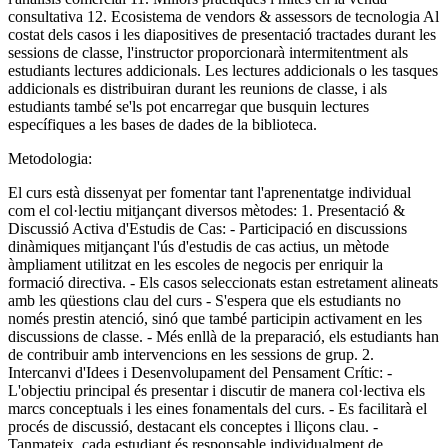
consultativa 12. Ecosistema de vendors & assessors de tecnologia Al
costat dels casos i les diapositives de presentació tractades durant les
sessions de classe, l'instructor proporcionarà intermitentment als
estudiants lectures addicionals. Les lectures addicionals o les tasques
addicionals es distribuiran durant les reunions de classe, i als
estudiants també se'ls pot encarregar que busquin lectures
específiques a les bases de dades de la biblioteca.
Metodologia:
El curs està dissenyat per fomentar tant l'aprenentatge individual
com el col·lectiu mitjançant diversos mètodes: 1. Presentació &
Discussió Activa d'Estudis de Cas: - Participació en discussions
dinàmiques mitjançant l'ús d'estudis de cas actius, un mètode
àmpliament utilitzat en les escoles de negocis per enriquir la
formació directiva. - Els casos seleccionats estan estretament alineats
amb les qüestions clau del curs - S'espera que els estudiants no
només prestin atenció, sinó que també participin activament en les
discussions de classe. - Més enllà de la preparació, els estudiants han
de contribuir amb intervencions en les sessions de grup. 2.
Intercanvi d'Idees i Desenvolupament del Pensament Crític: -
L'objectiu principal és presentar i discutir de manera col·lectiva els
marcs conceptuals i les eines fonamentals del curs. - Es facilitarà el
procés de discussió, destacant els conceptes i lliçons clau. -
Tanmateix, cada estudiant és responsable individualment de