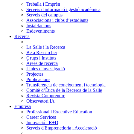
Treballa i Emprèn
Serveis d'informació i gestió acadèmica
Serveis del campus
Associacions i clubs d’estudiants
Instal·lacions
Esdeveniments
Recerca
La Salle i la Recerca
Be a Researcher
Grups i Instituts
Àrees de recerca
Linies d'investigació
Projectes
Publicacions
Transferència de coneixement i tecnologia
Comitè d’Ètica de la Recerca de la Salle
Revista Comprendre
Observatori IA
Empresa
Professional i Executive Education
Career Services
Innovació i R+D
Serveis d'Emprenedoria i Acceleració