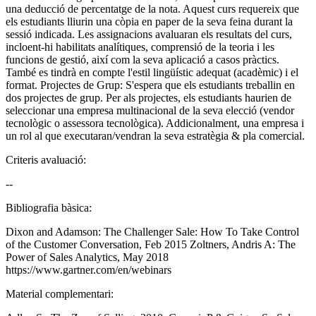
una deducció de percentatge de la nota. Aquest curs requereix que
els estudiants lliurin una còpia en paper de la seva feina durant la
sessió indicada. Les assignacions avaluaran els resultats del curs,
incloent-hi habilitats analítiques, comprensió de la teoria i les
funcions de gestió, així com la seva aplicació a casos pràctics.
També es tindrà en compte l'estil lingüístic adequat (acadèmic) i el
format. Projectes de Grup: S'espera que els estudiants treballin en
dos projectes de grup. Per als projectes, els estudiants haurien de
seleccionar una empresa multinacional de la seva elecció (vendor
tecnològic o assessora tecnològica). Addicionalment, una empresa i
un rol al que executaran/vendran la seva estratègia & pla comercial.
Criteris avaluació:
--
Bibliografia bàsica:
Dixon and Adamson: The Challenger Sale: How To Take Control
of the Customer Conversation, Feb 2015 Zoltners, Andris A: The
Power of Sales Analytics, May 2018
https://www.gartner.com/en/webinars
Material complementari: