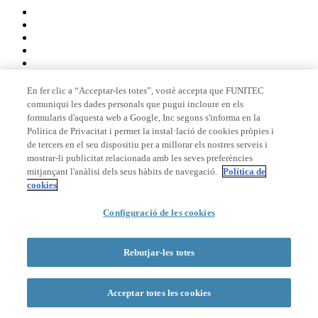
En fer clic a “Acceptar-les totes”, vostè accepta que FUNITEC
comuniqui les dades personals que pugui incloure en els
Membre de
formularis d'aquesta web a Google, Inc segons s'informa en la
Política de Privacitat i permet la instal·lació de cookies pròpies i
de tercers en el seu dispositiu per a millorar els nostres serveis i
mostrar-li publicitat relacionada amb les seves preferències
Acreditacions
mitjançant l'anàlisi dels seus hàbits de navegació.
Política de
cookies
Configuració de les cookies
© 2026 La Salle Campus Barcelona - URL |
Avís legal
|
Política de
privacitat
|
Política de cookies
Rebutjar-les totes
Formulari de cerca
Acceptar totes les cookies