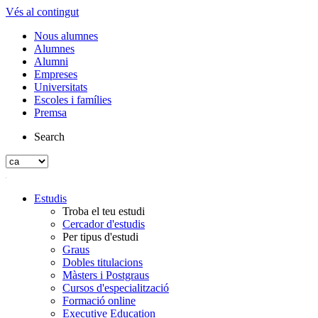
Vés al contingut
Nous alumnes
Alumnes
Alumni
Empreses
Universitats
Escoles i famílies
Premsa
Search
Estudis
Troba el teu estudi
Cercador d'estudis
Per tipus d'estudi
Graus
Dobles titulacions
Màsters i Postgraus
Cursos d'especialització
Formació online
Executive Education