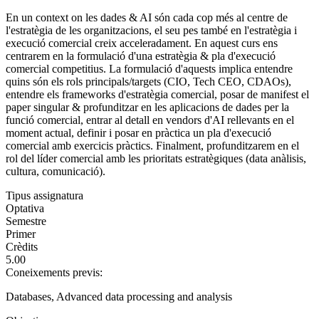
En un context on les dades & AI són cada cop més al centre de
l'estratègia de les organitzacions, el seu pes també en l'estratègia i
execució comercial creix acceleradament. En aquest curs ens
centrarem en la formulació d'una estratègia & pla d'execució
comercial competitius. La formulació d'aquests implica entendre
quins són els rols principals/targets (CIO, Tech CEO, CDAOs),
entendre els frameworks d'estratègia comercial, posar de manifest el
paper singular & profunditzar en les aplicacions de dades per la
funció comercial, entrar al detall en vendors d'AI rellevants en el
moment actual, definir i posar en pràctica un pla d'execució
comercial amb exercicis pràctics. Finalment, profunditzarem en el
rol del líder comercial amb les prioritats estratègiques (data anàlisis,
cultura, comunicació).
Tipus assignatura
Optativa
Semestre
Primer
Crèdits
5.00
Coneixements previs:
Databases, Advanced data processing and analysis