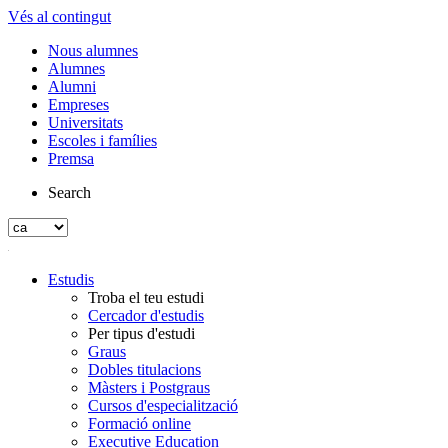
Vés al contingut
Nous alumnes
Alumnes
Alumni
Empreses
Universitats
Escoles i famílies
Premsa
Search
Estudis
Troba el teu estudi
Cercador d'estudis
Per tipus d'estudi
Graus
Dobles titulacions
Màsters i Postgraus
Cursos d'especialització
Formació online
Executive Education