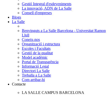
Gestió Integral d'esdeveniments
La innovació, ADN de La Salle
Consell d'empreses
Blogs
La Salle
Benvinguts a La Salle Barcelona - Universitat Ramon
Llull
Coneix-nos
Organització i estructura
Escoles i Facultats
Gestió de la qualitat
Model acadèmic
Portal de Transparència
Informació Legal
Directori La Salle
Treballa a La Salle
Com arribar-hi
Contacte
LA SALLE CAMPUS BARCELONA