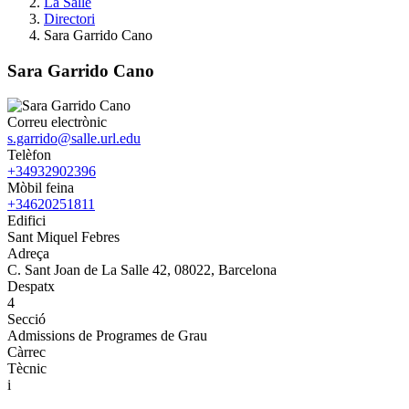
La Salle
Directori
Sara Garrido Cano
Sara Garrido Cano
Correu electrònic
s.garrido@salle.url.edu
Telèfon
+34932902396
Mòbil feina
+34620251811
Edifici
Sant Miquel Febres
Adreça
C. Sant Joan de La Salle 42, 08022, Barcelona
Despatx
4
Secció
Admissions de Programes de Grau
Càrrec
Tècnic
i