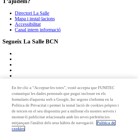
T’ajudem?
Directori La Salle
Mapa i instal·lacions
Accessibilitat
Canal intern informació
Segueix La Salle BCN
En fer clic a “Acceptar-les totes”, vostè accepta que FUNITEC
comuniqui les dades personals que pugui incloure en els
Membre de
formularis d'aquesta web a Google, Inc segons s'informa en la
Política de Privacitat i permet la instal·lació de cookies pròpies i
de tercers en el seu dispositiu per a millorar els nostres serveis i
mostrar-li publicitat relacionada amb les seves preferències
Acreditacions
mitjançant l'anàlisi dels seus hàbits de navegació.
Política de
cookies