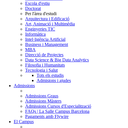
Escola d'estiu
Doctorat
Per l'àrea d'estudi
Arquitectura i Edificació
Art, Animació i Multimèdia
Enginyeries TIC
Informàtica
Intel·ligència Artificial
Business i Management
MBA
Direcció de Projectes
Data Science & Big Data Analytics
Filosofia i Humanitats
Tecnologia i Salut
Tots els estudis
Admisions i ajudes
Admissions
Admissions Graus
Admissions Màsters
Admissions Cursos d'Especialització
FAQs | La Salle Campus Barcelona
Pagaments amb Flywire
El Campus