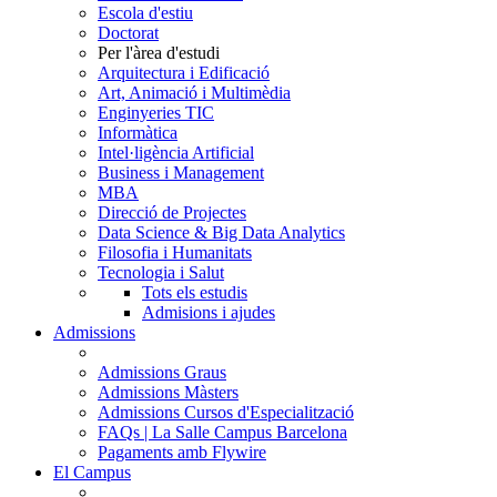
Escola d'estiu
Doctorat
Per l'àrea d'estudi
Arquitectura i Edificació
Art, Animació i Multimèdia
Enginyeries TIC
Informàtica
Intel·ligència Artificial
Business i Management
MBA
Direcció de Projectes
Data Science & Big Data Analytics
Filosofia i Humanitats
Tecnologia i Salut
Tots els estudis
Admisions i ajudes
Admissions
Admissions Graus
Admissions Màsters
Admissions Cursos d'Especialització
FAQs | La Salle Campus Barcelona
Pagaments amb Flywire
El Campus