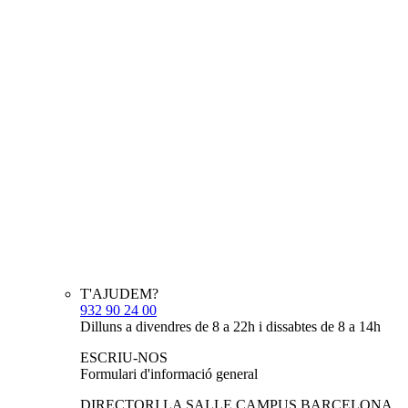
T'AJUDEM?
932 90 24 00
Dilluns a divendres de 8 a 22h i dissabtes de 8 a 14h
ESCRIU-NOS
Formulari d'informació general
DIRECTORI LA SALLE CAMPUS BARCELONA