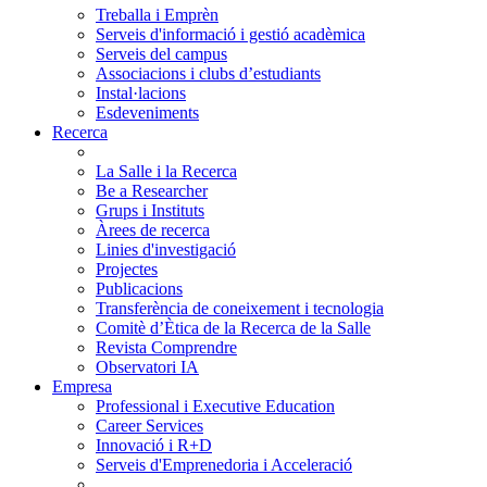
Treballa i Emprèn
Serveis d'informació i gestió acadèmica
Serveis del campus
Associacions i clubs d’estudiants
Instal·lacions
Esdeveniments
Recerca
La Salle i la Recerca
Be a Researcher
Grups i Instituts
Àrees de recerca
Linies d'investigació
Projectes
Publicacions
Transferència de coneixement i tecnologia
Comitè d’Ètica de la Recerca de la Salle
Revista Comprendre
Observatori IA
Empresa
Professional i Executive Education
Career Services
Innovació i R+D
Serveis d'Emprenedoria i Acceleració