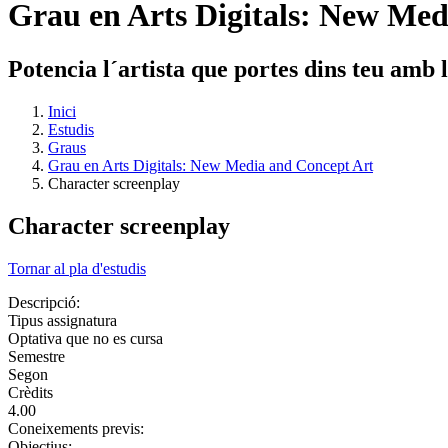
Grau en Arts Digitals: New Med
Potencia l´artista que portes dins teu amb
Inici
Estudis
Graus
Grau en Arts Digitals: New Media and Concept Art
Character screenplay
Character screenplay
Tornar al pla d'estudis
Descripció:
Tipus assignatura
Optativa que no es cursa
Semestre
Segon
Crèdits
4.00
Coneixements previs:
Objectius: