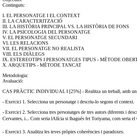
Continguts:
I. EL PERSONATGE I EL CONTEXT
II. LA CARACTERITZACIÓ
III. LA HISTÒRIA PRINCIPAL VS. LA HISTÒRIA DE FONS
IV. LA PSICOLOGIA DEL PERSONATGE
V. EL PERSONATGE SECUNDARI
VI. LES RELACIONS
VII. EL PERSONATGE NO REALISTA
VIII. ELS DIÀLEGS
IX. ESTEREOTIPS I PERSONATGES TIPUS - MÈTODE OBER
X. ARQUETIPS - MÈTODE TANCAT
Metodologia:
Avaluació:
CAS PRÀCTIC INDIVIDUAL I [25%] - Realitza un treball, amb un índex
- Exercici 1. Selecciona un personatge i descriu-lo segons el context.
- Exercici 2. Selecciona tres personatges de tres autors diferents i de
Cervantes, i... Com seria lAlícia si lhagués fet Toriyama, com seria el 
- Exercici 3. Analitza les teves pròpies coherències i paradoxes.