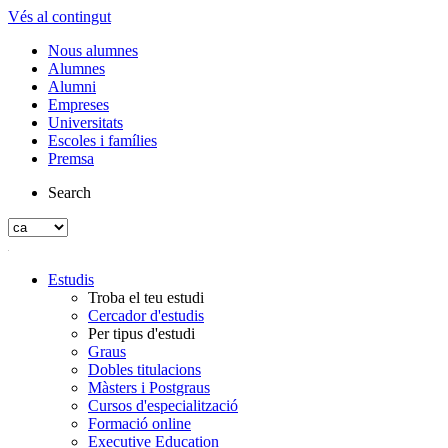
Vés al contingut
Nous alumnes
Alumnes
Alumni
Empreses
Universitats
Escoles i famílies
Premsa
Search
Estudis
Troba el teu estudi
Cercador d'estudis
Per tipus d'estudi
Graus
Dobles titulacions
Màsters i Postgraus
Cursos d'especialització
Formació online
Executive Education