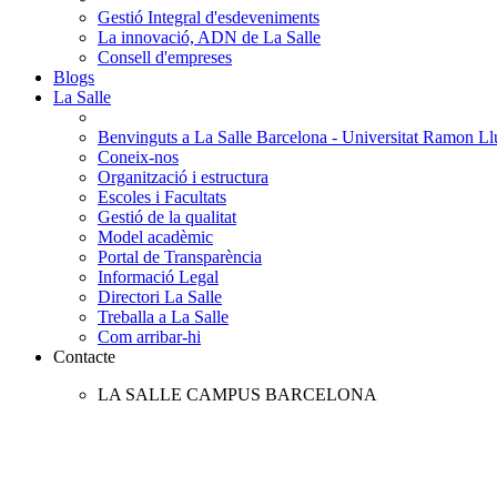
Gestió Integral d'esdeveniments
La innovació, ADN de La Salle
Consell d'empreses
Blogs
La Salle
Benvinguts a La Salle Barcelona - Universitat Ramon Llu
Coneix-nos
Organització i estructura
Escoles i Facultats
Gestió de la qualitat
Model acadèmic
Portal de Transparència
Informació Legal
Directori La Salle
Treballa a La Salle
Com arribar-hi
Contacte
LA SALLE CAMPUS BARCELONA