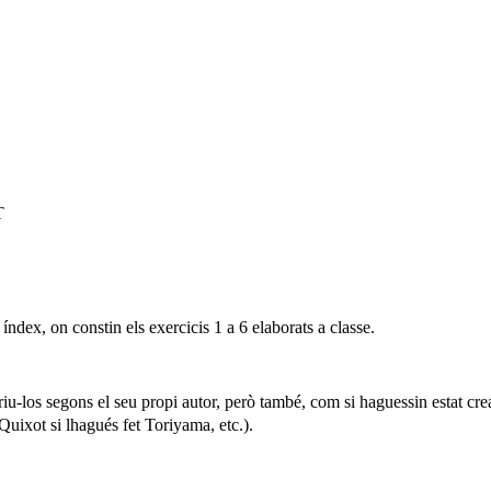
T
, on constin els exercicis 1 a 6 elaborats a classe.
scriu-los segons el seu propi autor, però també, com si haguessin estat c
Quixot si lhagués fet Toriyama, etc.).