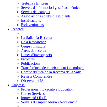
Treballa i Emprèn
Serveis d'informació i gestió acadèmica
Serveis del campus
Associacions i clubs d’estudiants
Instal·lacions
Esdeveniments
Recerca
La Salle i la Recerca
Be a Researcher
Grups i Instituts
Àrees de recerca
Linies d'investigació
Projectes
Publicacions
Transferència de coneixement i tecnologia
Comitè d’Ètica de la Recerca de la Salle
Revista Comprendre
Observatori IA
Empresa
Professional i Executive Education
Career Services
Innovació i R+D
Serveis d'Emprenedoria i Acceleració