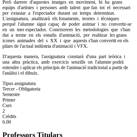
Però darrere d'aquestes imatges en moviment, hi ha grans
equips d'artistes i persones amb talent que fan tot el necessari
per extasiar a l'espectador durant un temps determinat.
L'assignatura, analitzarà els fonaments, teories i tècniques
perquè l'alumne sigui capaç de poder animar i no convertir-se
en un mer espectador. Coneixerem les metodologies que s'han
dut a terme en els estudis d'animació, per realitzar les grans
icones animades del s XX i que aquests s'han convertit en els
pilars de l'actual indústria d'animació i VFX.
D'aquesta manera, l'assignatura constarà d'una part teòrica i
una altra pràctica, amb exercicis senzills on l'alumne podrà
entendre i aplicar els principis de l'animació tradicional a partir de
l'anàlisi i el dibuix.
Tipus assignatura
Tercer - Obligatoria
Semestre
Primer
Curs
2
Crèdits
6.00
Professors Titulars