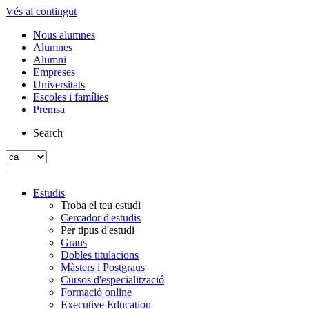
Vés al contingut
Nous alumnes
Alumnes
Alumni
Empreses
Universitats
Escoles i famílies
Premsa
Search
Estudis
Troba el teu estudi
Cercador d'estudis
Per tipus d'estudi
Graus
Dobles titulacions
Màsters i Postgraus
Cursos d'especialització
Formació online
Executive Education