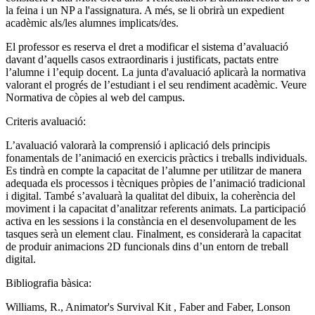
la feina i un NP a l'assignatura. A més, se li obrirà un expedient
acadèmic als/les alumnes implicats/des.
El professor es reserva el dret a modificar el sistema d’avaluació
davant d’aquells casos extraordinaris i justificats, pactats entre
l’alumne i l’equip docent. La junta d'avaluació aplicarà la normativa
valorant el progrés de l’estudiant i el seu rendiment acadèmic. Veure
Normativa de còpies al web del campus.
Criteris avaluació:
L’avaluació valorarà la comprensió i aplicació dels principis
fonamentals de l’animació en exercicis pràctics i treballs individuals.
Es tindrà en compte la capacitat de l’alumne per utilitzar de manera
adequada els processos i tècniques pròpies de l’animació tradicional
i digital. També s’avaluarà la qualitat del dibuix, la coherència del
moviment i la capacitat d’analitzar referents animats. La participació
activa en les sessions i la constància en el desenvolupament de les
tasques serà un element clau. Finalment, es considerarà la capacitat
de produir animacions 2D funcionals dins d’un entorn de treball
digital.
Bibliografia bàsica:
Williams, R., Animator's Survival Kit , Faber and Faber, Lonson