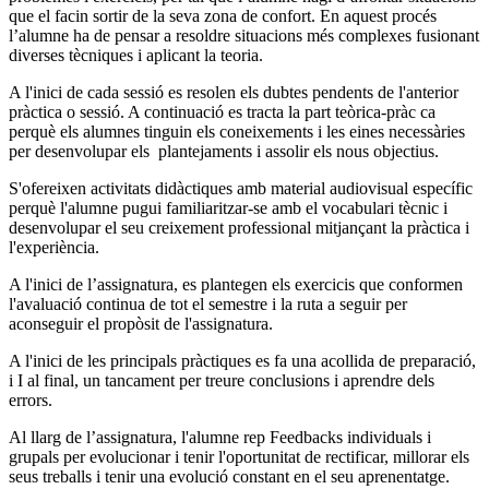
que el facin sortir de la seva zona de confort. En aquest procés
l’alumne ha de pensar a resoldre situacions més complexes fusionant
diverses tècniques i aplicant la teoria.
A l'inici de cada sessió es resolen els dubtes pendents de l'anterior
pràctica o sessió. A continuació es tracta la part teòrica-pràc ca
perquè els alumnes tinguin els coneixements i les eines necessàries
per desenvolupar els plantejaments i assolir els nous objectius.
S'ofereixen activitats didàctiques amb material audiovisual específic
perquè l'alumne pugui familiaritzar-se amb el vocabulari tècnic i
desenvolupar el seu creixement professional mitjançant la pràctica i
l'experiència.
A l'inici de l’assignatura, es plantegen els exercicis que conformen
l'avaluació continua de tot el semestre i la ruta a seguir per
aconseguir el propòsit de l'assignatura.
A l'inici de les principals pràctiques es fa una acollida de preparació,
i I al final, un tancament per treure conclusions i aprendre dels
errors.
Al llarg de l’assignatura, l'alumne rep Feedbacks individuals i
grupals per evolucionar i tenir l'oportunitat de rectificar, millorar els
seus treballs i tenir una evolució constant en el seu aprenentatge.