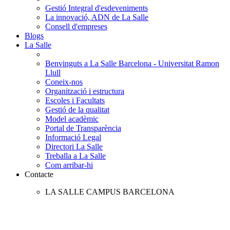
Gestió Integral d'esdeveniments
La innovació, ADN de La Salle
Consell d'empreses
Blogs
La Salle
Benvinguts a La Salle Barcelona - Universitat Ramon
Llull
Coneix-nos
Organització i estructura
Escoles i Facultats
Gestió de la qualitat
Model acadèmic
Portal de Transparència
Informació Legal
Directori La Salle
Treballa a La Salle
Com arribar-hi
Contacte
LA SALLE CAMPUS BARCELONA