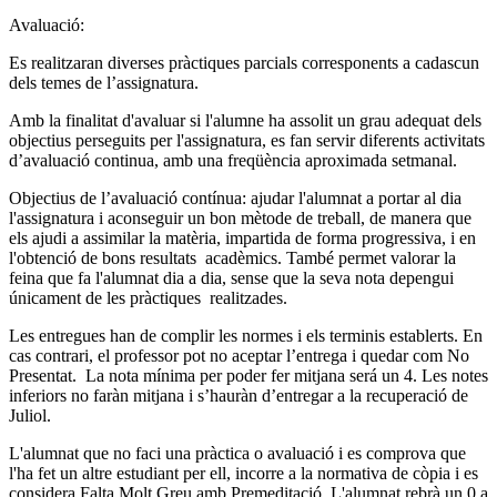
Avaluació:
Es realitzaran diverses pràctiques parcials corresponents a cadascun
dels temes de l’assignatura.
Amb la finalitat d'avaluar si l'alumne ha assolit un grau adequat dels
objectius perseguits per l'assignatura, es fan servir diferents activitats
d’avaluació continua, amb una freqüència aproximada setmanal.
Objectius de l’avaluació contínua: ajudar l'alumnat a portar al dia
l'assignatura i aconseguir un bon mètode de treball, de manera que
els ajudi a assimilar la matèria, impartida de forma progressiva, i en
l'obtenció de bons resultats acadèmics. També permet valorar la
feina que fa l'alumnat dia a dia, sense que la seva nota depengui
únicament de les pràctiques realitzades.
Les entregues han de complir les normes i els terminis establerts. En
cas contrari, el professor pot no aceptar l’entrega i quedar com No
Presentat. La nota mínima per poder fer mitjana será un 4. Les notes
inferiors no faràn mitjana i s’hauràn d’entregar a la recuperació de
Juliol.
L'alumnat que no faci una pràctica o avaluació i es comprova que
l'ha fet un altre estudiant per ell, incorre a la normativa de còpia i es
considera Falta Molt Greu amb Premeditació. L'alumnat rebrà un 0 a