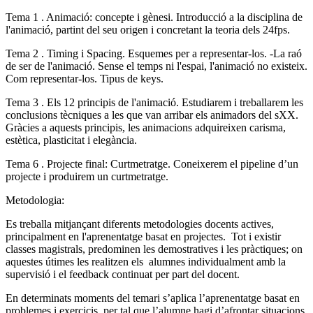
Tema 1 . Animació: concepte i gènesi. Introducció a la disciplina de
l'animació, partint del seu origen i concretant la teoria dels 24fps.
Tema 2 . Timing i Spacing. Esquemes per a representar-los. -La raó
de ser de l'animació. Sense el temps ni l'espai, l'animació no existeix.
Com representar-los. Tipus de keys.
Tema 3 . Els 12 principis de l'animació. Estudiarem i treballarem les
conclusions tècniques a les que van arribar els animadors del sXX.
Gràcies a aquests principis, les animacions adquireixen carisma,
estètica, plasticitat i elegància.
Tema 6 . Projecte final: Curtmetratge. Coneixerem el pipeline d’un
projecte i produirem un curtmetratge.
Metodologia:
Es treballa mitjançant diferents metodologies docents actives,
principalment en l'aprenentatge basat en projectes. Tot i existir
classes magistrals, predominen les demostratives i les pràctiques; on
aquestes útimes les realitzen els alumnes individualment amb la
supervisió i el feedback continuat per part del docent.
En determinats moments del temari s’aplica l’aprenentatge basat en
problemes i exercicis, per tal que l’alumne hagi d’afrontar situacions