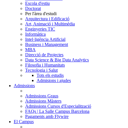
Escola d'estiu
Doctorat
Per l'àrea d'estudi
Arquitectura i Edificació
Art, Animació i Multimèdia
Enginyeries TIC
Informàtica
Intel·ligència Artificial
Business i Management
MBA
Direcció de Projectes
Data Science & Big Data Analytics
Filosofia i Humanitats
Tecnologia i Salut
Tots els estudis
Admisions i ajudes
Admissions
Admissions Graus
Admissions Màsters
Admissions Cursos d'Especialització
FAQs | La Salle Campus Barcelona
Pagaments amb Flywire
El Campus