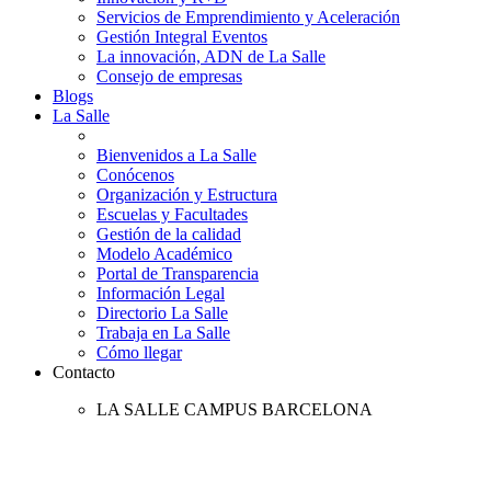
Servicios de Emprendimiento y Aceleración
Gestión Integral Eventos
La innovación, ADN de La Salle
Consejo de empresas
Blogs
La Salle
Bienvenidos a La Salle
Conócenos
Organización y Estructura
Escuelas y Facultades
Gestión de la calidad
Modelo Académico
Portal de Transparencia
Información Legal
Directorio La Salle
Trabaja en La Salle
Cómo llegar
Contacto
LA SALLE CAMPUS BARCELONA