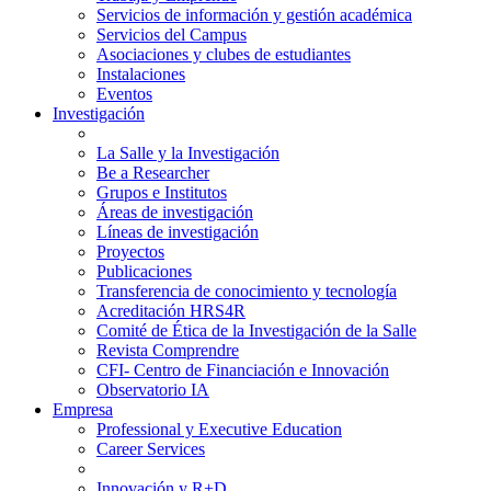
Servicios de información y gestión académica
Servicios del Campus
Asociaciones y clubes de estudiantes
Instalaciones
Eventos
Investigación
La Salle y la Investigación
Be a Researcher
Grupos e Institutos
Áreas de investigación
Líneas de investigación
Proyectos
Publicaciones
Transferencia de conocimiento y tecnología
Acreditación HRS4R
Comité de Ética de la Investigación de la Salle
Revista Comprendre
CFI- Centro de Financiación e Innovación
Observatorio IA
Empresa
Professional y Executive Education
Career Services
Innovación y R+D