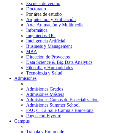
Escuela de verano
Doctorado
Por área de estudio
Arquitectura y Edificación
Arte, Animación y Multimedia
Informática
Ingenierías TIC
Inteligencia Artificial
Business y Management
MBA
Dirección de Proyectos
Data Science & Big Data Analytics
Filosofía y Humanidades
Tecnología y Salud
Admisiones
Admisiones Grados
Admisiones Másters
Admisiones Cursos de Especialización
Admisiones Summer School
FAQs - La Salle Campus Barcelona
Pagos con Flywire
Campus
Trabaja y Emprende