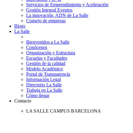
Servicios de Emprendimiento y Aceleración
Gestión Integral Eventos
La innovación, ADN de La Salle
Consejo de empresas
Blogs
La Salle
Bienvenidos a La Salle
Conócenos
Organización y Estructura
Escuelas y Facultades
Gestión de la calidad
Modelo Académico
Portal de Transparencia
Información Legal
Directorio La Salle
Trabaja en La Salle
Cómo llegar
Contacto
LA SALLE CAMPUS BARCELONA