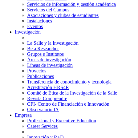
Servicios de información y gestión académica
Servicios del Campus
Asociaciones y clubes de estudiantes
Instalaciones
Eventos
Investigación
La Salle y la Investigación
Be a Researcher
Grupos e Institutos
Áreas de investigación
Líneas de investigación
Proyectos
Publicaciones
Transferencia de conocimiento y tecnología
Acreditación HRS4R
Comité de Ética de la Investigación de la Salle
Revista Comprendre
CFI- Centro de Financiación e Innovación
Observatorio IA
Empresa
Professional y Executive Education
Career Services
Innovación y R+D