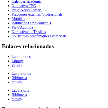
Calendari acadèmic
Normativa TFG
Pla d’Acció Tutorial
Pràctiques externes /professionals
Mobilitat
Institucions amb convenis
Pla d'Acollida
Normativa de Trasllats
Sol·licituds acadèmiques i certificats
Enlaces relacionados
Laboratories
Library
eStudy
Laboratorios
Biblioteca
eStudy
Laboratoris
Biblioteca
eStudy