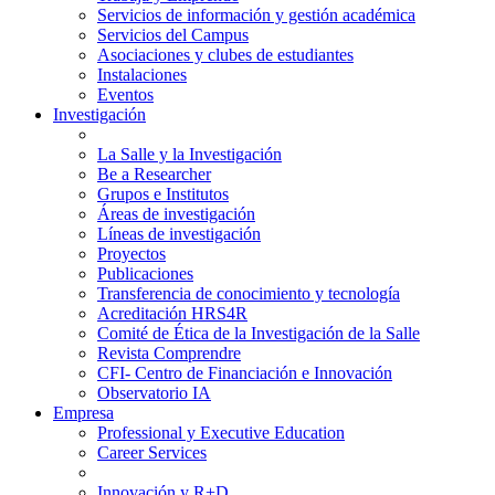
Servicios de información y gestión académica
Servicios del Campus
Asociaciones y clubes de estudiantes
Instalaciones
Eventos
Investigación
La Salle y la Investigación
Be a Researcher
Grupos e Institutos
Áreas de investigación
Líneas de investigación
Proyectos
Publicaciones
Transferencia de conocimiento y tecnología
Acreditación HRS4R
Comité de Ética de la Investigación de la Salle
Revista Comprendre
CFI- Centro de Financiación e Innovación
Observatorio IA
Empresa
Professional y Executive Education
Career Services
Innovación y R+D