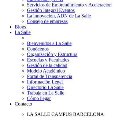
Servicios de Emprendimiento y Aceleración
Gestión Integral Eventos
La innovación, ADN de La Salle
Consejo de empresas
Blogs
La Salle
Bienvenidos a La Salle
Conócenos
Organización y Estructura
Escuelas y Facultades
Gestión de la calidad
Modelo Académico
Portal de Transparencia
Información Legal
Directorio La Salle
Trabaja en La Salle
Cómo llegar
Contacto
LA SALLE CAMPUS BARCELONA