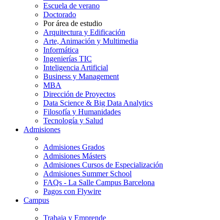
Escuela de verano
Doctorado
Por área de estudio
Arquitectura y Edificación
Arte, Animación y Multimedia
Informática
Ingenierías TIC
Inteligencia Artificial
Business y Management
MBA
Dirección de Proyectos
Data Science & Big Data Analytics
Filosofía y Humanidades
Tecnología y Salud
Admisiones
Admisiones Grados
Admisiones Másters
Admisiones Cursos de Especialización
Admisiones Summer School
FAQs - La Salle Campus Barcelona
Pagos con Flywire
Campus
Trabaja y Emprende