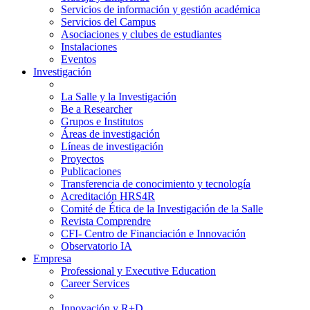
Servicios de información y gestión académica
Servicios del Campus
Asociaciones y clubes de estudiantes
Instalaciones
Eventos
Investigación
La Salle y la Investigación
Be a Researcher
Grupos e Institutos
Áreas de investigación
Líneas de investigación
Proyectos
Publicaciones
Transferencia de conocimiento y tecnología
Acreditación HRS4R
Comité de Ética de la Investigación de la Salle
Revista Comprendre
CFI- Centro de Financiación e Innovación
Observatorio IA
Empresa
Professional y Executive Education
Career Services
Innovación y R+D