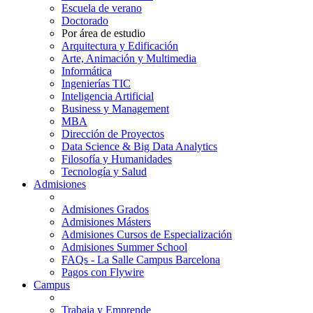
Escuela de verano
Doctorado
Por área de estudio
Arquitectura y Edificación
Arte, Animación y Multimedia
Informática
Ingenierías TIC
Inteligencia Artificial
Business y Management
MBA
Dirección de Proyectos
Data Science & Big Data Analytics
Filosofía y Humanidades
Tecnología y Salud
Admisiones
Admisiones Grados
Admisiones Másters
Admisiones Cursos de Especialización
Admisiones Summer School
FAQs - La Salle Campus Barcelona
Pagos con Flywire
Campus
Trabaja y Emprende