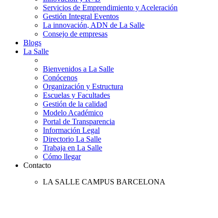
Servicios de Emprendimiento y Aceleración
Gestión Integral Eventos
La innovación, ADN de La Salle
Consejo de empresas
Blogs
La Salle
Bienvenidos a La Salle
Conócenos
Organización y Estructura
Escuelas y Facultades
Gestión de la calidad
Modelo Académico
Portal de Transparencia
Información Legal
Directorio La Salle
Trabaja en La Salle
Cómo llegar
Contacto
LA SALLE CAMPUS BARCELONA