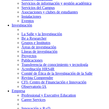
Servicios de información y gestión académica
Servicios del Campus
Asociaciones y clubes de estudiantes
Instalaciones
Eventos
Investigación
La Salle y la Investigación
Be a Researcher
Grupos e Institutos
Áreas de investigación
Líneas de investigación
Proyectos
Publicaciones
Transferencia de conocimiento y tecnología
Acreditación HRS4R
Comité de Ética de la Investigación de la Salle
Revista Comprendre
CFI- Centro de Financiación e Innovación
Observatorio IA
Empresa
Professional y Executive Education
Career Services
Innovación y R+D