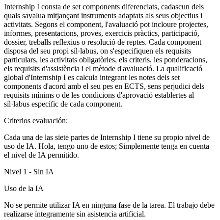
Internship I consta de set components diferenciats, cadascun dels
quals savalua mitjançant instruments adaptats als seus objectius i
activitats. Segons el component, l'avaluació pot incloure projectes,
informes, presentacions, proves, exercicis pràctics, participació,
dossier, treballs reflexius o resolució de reptes. Cada component
disposa del seu propi síl·labus, on s'especifiquen els requisits
particulars, les activitats obligatòries, els criteris, les ponderacions,
els requisits d'assistència i el mètode d'avaluació. La qualificació
global d'Internship I es calcula integrant les notes dels set
components d'acord amb el seu pes en ECTS, sens perjudici dels
requisits mínims o de les condicions d'aprovació establertes al
síl·labus específic de cada component.
Criterios evaluación:
Cada una de las siete partes de Internship I tiene su propio nivel de
uso de IA. Hola, tengo uno de estos; Simplemente tenga en cuenta
el nivel de IA permitido.
Nivel 1 - Sin IA
Uso de la IA
No se permite utilizar IA en ninguna fase de la tarea. El trabajo debe
realizarse íntegramente sin asistencia artificial.