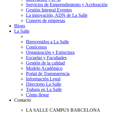
Servicios de Emprendimiento y Aceleración
Gestión Integral Eventos
La innovación, ADN de La Salle
Consejo de empresas
Blogs
La Salle
Bienvenidos a La Salle
Conócenos
Organización y Estructura
Escuelas y Facultades
Gestión de la calidad
Modelo Académico
Portal de Transparencia
Información Legal
Directorio La Salle
Trabaja en La Salle
Cómo llegar
Contacto
LA SALLE CAMPUS BARCELONA