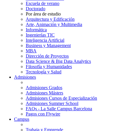
Escuela de verano
Doctorado
Por área de estudio
Arquitectura y Edificación
Arte, Animación y Multimedia
Informática
Ingenierías TIC
Inteligencia Artificial
Business y Management
MBA
Dirección de Proyectos
Data Science & Big Data Analytics
Filosofía y Humanidades
Tecnología y Salud
Admisiones
Admisiones Grados
Admisiones Másters
Admisiones Cursos de Especialización
Admisiones Summer School
FAQs - La Salle Campus Barcelona
Pagos con Flywire
Campus
Trabaja y Emprende