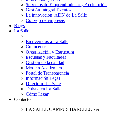
Servicios de Emprendimiento y Aceleración
Gestión Integral Eventos
La innovación, ADN de La Salle
Consejo de empresas
Blogs
La Salle
Bienvenidos a La Salle
Conócenos
Organización y Estructura
Escuelas y Facultades
Gestión de la calidad
Modelo Académico
Portal de Transparencia
Información Legal
Directorio La Salle
Trabaja en La Salle
Cómo llegar
Contacto
LA SALLE CAMPUS BARCELONA