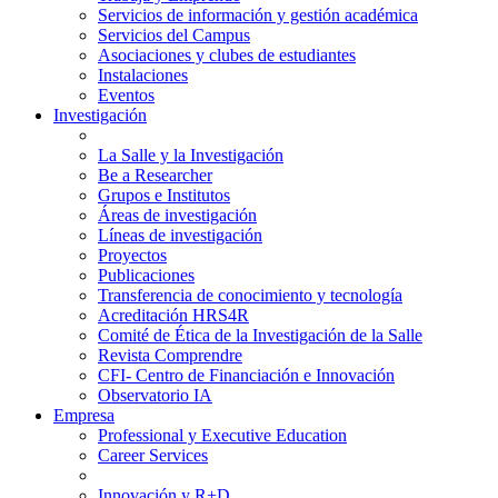
Servicios de información y gestión académica
Servicios del Campus
Asociaciones y clubes de estudiantes
Instalaciones
Eventos
Investigación
La Salle y la Investigación
Be a Researcher
Grupos e Institutos
Áreas de investigación
Líneas de investigación
Proyectos
Publicaciones
Transferencia de conocimiento y tecnología
Acreditación HRS4R
Comité de Ética de la Investigación de la Salle
Revista Comprendre
CFI- Centro de Financiación e Innovación
Observatorio IA
Empresa
Professional y Executive Education
Career Services
Innovación y R+D