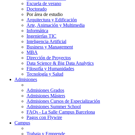
Escuela de verano
Doctorado
Por área de estudio
Arquitectura y Edificación
Arte, Animación y Multimedia
Informática
Ingenierías TIC
Inteligencia Artificial
Business y Management
MBA
Dirección de Proyectos
Data Science & Big Data Analytics
Filosofía y Humanidades
Tecnología y Salud
Admisiones
Admisiones Grados
Admisiones Másters
Admisiones Cursos de Especialización
Admisiones Summer School
FAQs - La Salle Campus Barcelona
Pagos con Flywire
Campus
Trabaja y Emprende