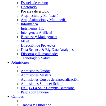
Escuela de verano
Doctorado
Por área de estudio
Arquitectura y Edificación
Arte, Animación y Multimedia
Informática
Ingenierías TIC
Inteligencia Artificial
Business y Management
MBA
Dirección de Proyectos
Data Science & Big Data Analytics
Filosofía y Humanidades
Tecnología y Salud
Admisiones
Admisiones Grados
Admisiones Másters
Admisiones Cursos de Especialización
Admisiones Summer School
FAQs - La Salle Campus Barcelona
Pagos con Flywire
Campus
Trabaja y Emprende