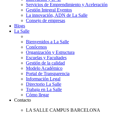
Servicios de Emprendimiento y Aceleración
Gestión Integral Eventos
La innovación, ADN de La Salle
Consejo de empresas
Blogs
La Salle
Bienvenidos a La Salle
Conócenos
Organización y Estructura
Escuelas y Facultades
Gestión de la calidad
Modelo Académico
Portal de Transparencia
Información Legal
Directorio La Salle
Trabaja en La Salle
Cómo llegar
Contacto
LA SALLE CAMPUS BARCELONA