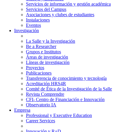
Servicios de información y gestión académica
Servicios del Campus
Asociaciones y clubes de estudiantes
Instalaciones
Eventos
Investigación
La Salle y la Investigación
Be a Researcher
Grupos e Institutos
Áreas de investigación
Líneas de investigación
Proyectos
Publicaciones
Transferencia de conocimiento y tecnología
Acreditación HRS4R
Comité de Ética de la Investigación de la Salle
Revista Comprendre
CFI- Centro de Financiación e Innovación
Observatorio IA
Empresa
Professional y Executive Education
Career Services
Innovación y R+D