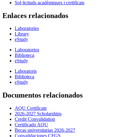
Sol·licituds acadèmiques i certificats
Enlaces relacionados
Laboratories
Library
eStudy
Laboratorios
Biblioteca
eStudy
Laboratoris
Biblioteca
eStudy
Documentos relacionados
AQU Certificate
2026-2027 Scholarships
Credit Convalidation
Certificado AQU
Becas universitarias 2026-2027
Convalidaciones CFGS