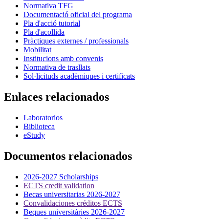
Normativa TFG
Documentació oficial del programa
Pla d'acció tutorial
Pla d'acollida
Pràctiques externes / professionals
Mobilitat
Institucions amb convenis
Normativa de trasllats
Sol·licituds acadèmiques i certificats
Enlaces relacionados
Laboratorios
Biblioteca
eStudy
Documentos relacionados
2026-2027 Scholarships
ECTS credit validation
Becas universitarias 2026-2027
Convalidaciones créditos ECTS
Beques universitàries 2026-2027