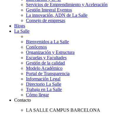
Servicios de Emprendimiento y Aceleración
Gestión Integral Eventos
La innovación, ADN de La Salle
Consejo de empresas
Blogs
La Salle
Bienvenidos a La Salle
Conócenos
Organización y Estructura
Escuelas y Facultades
Gestión de la calidad
Modelo Académico
Portal de Transparencia
Información Legal
Directorio La Salle
Trabaja en La Salle
Cómo llegar
Contacto
LA SALLE CAMPUS BARCELONA