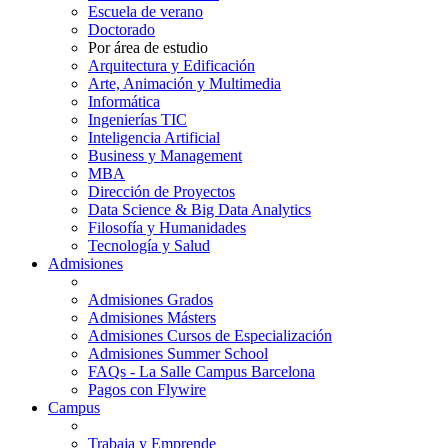
Escuela de verano
Doctorado
Por área de estudio
Arquitectura y Edificación
Arte, Animación y Multimedia
Informática
Ingenierías TIC
Inteligencia Artificial
Business y Management
MBA
Dirección de Proyectos
Data Science & Big Data Analytics
Filosofía y Humanidades
Tecnología y Salud
Admisiones
Admisiones Grados
Admisiones Másters
Admisiones Cursos de Especialización
Admisiones Summer School
FAQs - La Salle Campus Barcelona
Pagos con Flywire
Campus
Trabaja y Emprende