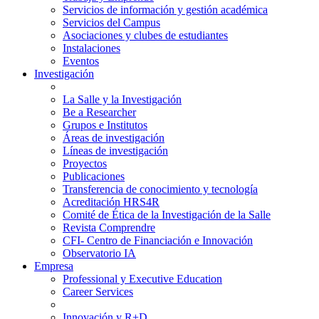
Servicios de información y gestión académica
Servicios del Campus
Asociaciones y clubes de estudiantes
Instalaciones
Eventos
Investigación
La Salle y la Investigación
Be a Researcher
Grupos e Institutos
Áreas de investigación
Líneas de investigación
Proyectos
Publicaciones
Transferencia de conocimiento y tecnología
Acreditación HRS4R
Comité de Ética de la Investigación de la Salle
Revista Comprendre
CFI- Centro de Financiación e Innovación
Observatorio IA
Empresa
Professional y Executive Education
Career Services
Innovación y R+D