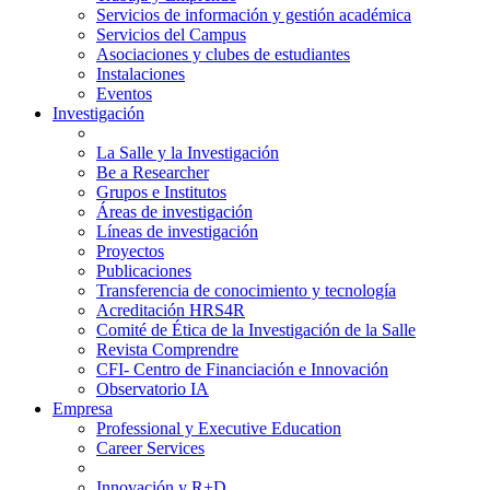
Servicios de información y gestión académica
Servicios del Campus
Asociaciones y clubes de estudiantes
Instalaciones
Eventos
Investigación
La Salle y la Investigación
Be a Researcher
Grupos e Institutos
Áreas de investigación
Líneas de investigación
Proyectos
Publicaciones
Transferencia de conocimiento y tecnología
Acreditación HRS4R
Comité de Ética de la Investigación de la Salle
Revista Comprendre
CFI- Centro de Financiación e Innovación
Observatorio IA
Empresa
Professional y Executive Education
Career Services
Innovación y R+D