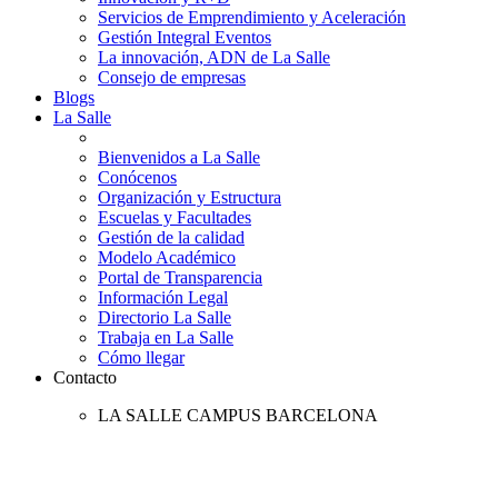
Servicios de Emprendimiento y Aceleración
Gestión Integral Eventos
La innovación, ADN de La Salle
Consejo de empresas
Blogs
La Salle
Bienvenidos a La Salle
Conócenos
Organización y Estructura
Escuelas y Facultades
Gestión de la calidad
Modelo Académico
Portal de Transparencia
Información Legal
Directorio La Salle
Trabaja en La Salle
Cómo llegar
Contacto
LA SALLE CAMPUS BARCELONA