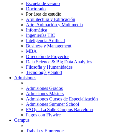
Escuela de verano
Doctorado
Por área de estudio
Arquitectura y Edificación
Arte, Animación y Multimedia
Informática
Ingenierías TIC
Inteligencia Artificial
Business y Management
MBA
Dirección de Proyectos
Data Science & Big Data Analytics
Filosofía y Humanidades
Tecnología y Salud
Admisiones
Admisiones Grados
Admisiones Másters
Admisiones Cursos de Especialización
Admisiones Summer School
FAQs - La Salle Campus Barcelona
Pagos con Flywire
Campus
Trabaja y Emprende