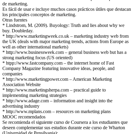
de marketing.
Es fácil de usar e incluye muchos casos prácticos útiles que destacan
los principales conceptos de marketing.
Otras fuentes
* Lindstrom, M. (2009). Buyology: Truth and lies about why we
buy. Doubleday.
* http://www.marketingweek.co.uk – marketing industry web from
the UK (deals with major marketing trends, actions from Europe as
well as other international markets)
* http://www.businessweek.com – general business web but has a
strong marketing focus (US oriented)
* htpp://www.fastcompany.com – the internet home of Fast
Company Magazine featuring innovative ideas, people, and
companies
* http://www.marketingpower.com – American Marketing
Association Website
* http://www.marketingsherpa.com – practical guide to
implementing marketing strategies
* http://www.adage.com – information and insight into the
advertising industry
* http://www.mplans.com – resources on marketing plans
MOOC recomendados
Se recomienda el siguiente curso de Coursera a los estudiantes que
deseen complementar sus estudios durante este curso de Wharton
(Universidad de Pensilvania):