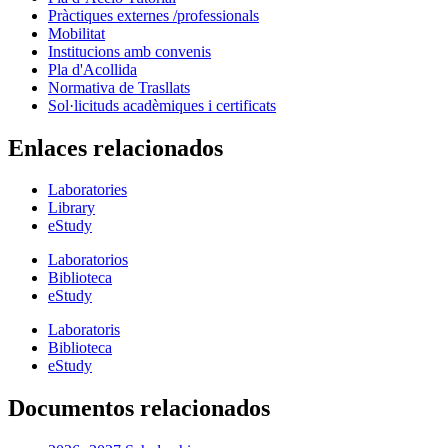
Pràctiques externes /professionals
Mobilitat
Institucions amb convenis
Pla d'Acollida
Normativa de Trasllats
Sol·licituds acadèmiques i certificats
Enlaces relacionados
Laboratories
Library
eStudy
Laboratorios
Biblioteca
eStudy
Laboratoris
Biblioteca
eStudy
Documentos relacionados