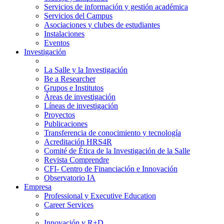
Servicios de información y gestión académica
Servicios del Campus
Asociaciones y clubes de estudiantes
Instalaciones
Eventos
Investigación
La Salle y la Investigación
Be a Researcher
Grupos e Institutos
Áreas de investigación
Líneas de investigación
Proyectos
Publicaciones
Transferencia de conocimiento y tecnología
Acreditación HRS4R
Comité de Ética de la Investigación de la Salle
Revista Comprendre
CFI- Centro de Financiación e Innovación
Observatorio IA
Empresa
Professional y Executive Education
Career Services
Innovación y R+D