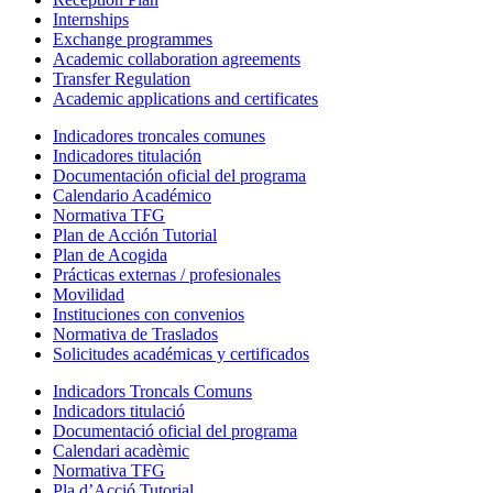
Internships
Exchange programmes
Academic collaboration agreements
Transfer Regulation
Academic applications and certificates
Indicadores troncales comunes
Indicadores titulación
Documentación oficial del programa
Calendario Académico
Normativa TFG
Plan de Acción Tutorial
Plan de Acogida
Prácticas externas / profesionales
Movilidad
Instituciones con convenios
Normativa de Traslados
Solicitudes académicas y certificados
Indicadors Troncals Comuns
Indicadors titulació
Documentació oficial del programa
Calendari acadèmic
Normativa TFG
Pla d’Acció Tutorial