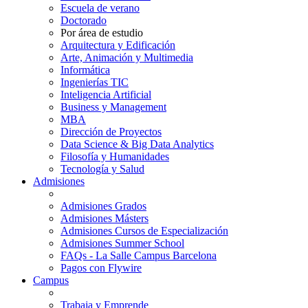
Escuela de verano
Doctorado
Por área de estudio
Arquitectura y Edificación
Arte, Animación y Multimedia
Informática
Ingenierías TIC
Inteligencia Artificial
Business y Management
MBA
Dirección de Proyectos
Data Science & Big Data Analytics
Filosofía y Humanidades
Tecnología y Salud
Admisiones
Admisiones Grados
Admisiones Másters
Admisiones Cursos de Especialización
Admisiones Summer School
FAQs - La Salle Campus Barcelona
Pagos con Flywire
Campus
Trabaja y Emprende