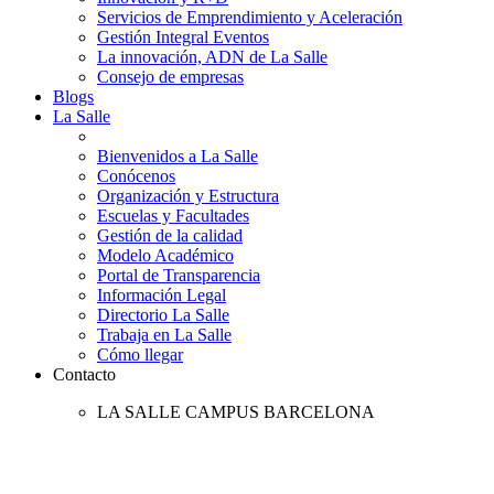
Servicios de Emprendimiento y Aceleración
Gestión Integral Eventos
La innovación, ADN de La Salle
Consejo de empresas
Blogs
La Salle
Bienvenidos a La Salle
Conócenos
Organización y Estructura
Escuelas y Facultades
Gestión de la calidad
Modelo Académico
Portal de Transparencia
Información Legal
Directorio La Salle
Trabaja en La Salle
Cómo llegar
Contacto
LA SALLE CAMPUS BARCELONA