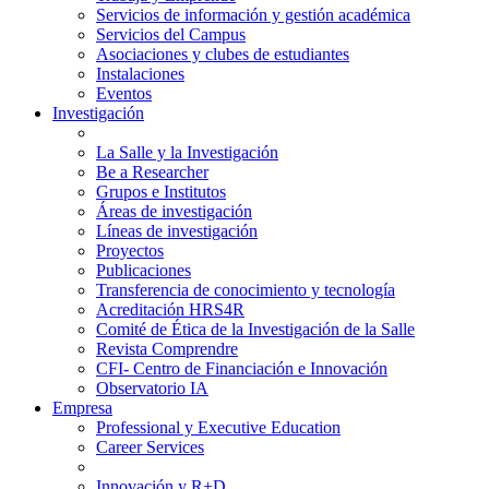
Servicios de información y gestión académica
Servicios del Campus
Asociaciones y clubes de estudiantes
Instalaciones
Eventos
Investigación
La Salle y la Investigación
Be a Researcher
Grupos e Institutos
Áreas de investigación
Líneas de investigación
Proyectos
Publicaciones
Transferencia de conocimiento y tecnología
Acreditación HRS4R
Comité de Ética de la Investigación de la Salle
Revista Comprendre
CFI- Centro de Financiación e Innovación
Observatorio IA
Empresa
Professional y Executive Education
Career Services
Innovación y R+D