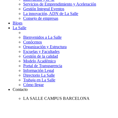
Servicios de Emprendimiento y Aceleración
Gestión Integral Eventos
La innovación, ADN de La Salle
Consejo de empresas
Blogs
La Salle
Bienvenidos a La Salle
Conócenos
Organización y Estructura
Escuelas y Facultades
Gestión de la calidad
Modelo Académico
Portal de Transparencia
Información Legal
Directorio La Salle
Trabaja en La Salle
Cómo llegar
Contacto
LA SALLE CAMPUS BARCELONA