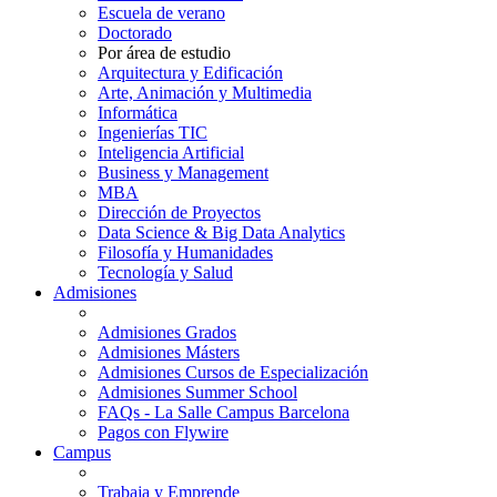
Escuela de verano
Doctorado
Por área de estudio
Arquitectura y Edificación
Arte, Animación y Multimedia
Informática
Ingenierías TIC
Inteligencia Artificial
Business y Management
MBA
Dirección de Proyectos
Data Science & Big Data Analytics
Filosofía y Humanidades
Tecnología y Salud
Admisiones
Admisiones Grados
Admisiones Másters
Admisiones Cursos de Especialización
Admisiones Summer School
FAQs - La Salle Campus Barcelona
Pagos con Flywire
Campus
Trabaja y Emprende