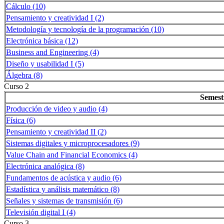
Cálculo (10)
Pensamiento y creatividad I (2)
Metodología y tecnología de la programación (10)
Electrónica básica (12)
Business and Engineering (4)
Diseño y usabilidad I (5)
Álgebra (8)
Curso 2
Semest
Producción de video y audio (4)
Física (6)
Pensamiento y creatividad II (2)
Sistemas digitales y microprocesadores (9)
Value Chain and Financial Economics (4)
Electrónica analógica (8)
Fundamentos de acústica y audio (6)
Estadística y análisis matemático (8)
Señales y sistemas de transmisión (6)
Televisión digital I (4)
Curso 3