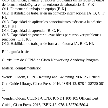
O10. Identificar, analizar y resolver problemas en las redes de datos
de forma metodológica en un entorno de laboratorio [C, F, K].
O11. Fomentar el trabajo en equipo [F, K].
O12. Habilidad de trabajar en un contexto internacional [A, B, C, F,
K].
O13. Capacidad de aplicar los conocimientos teóricos a la práctica
[C, F, K].
O14. Capacidad de aprender [B, C, F].
O15. Capacidad de generar nuevas ideas para resolver problemas
prácticos [C, F, K].
O16. Habilidad de trabajar de forma autónoma [A, B, C, K].
Bibliografía básica:
Curriculum de CCNA de Cisco Networking Academy Program
Material complementario:
Wendell Odom, CCNA Routing and Switching 200-125 Official
Cert Guide Library, Cisco Press, 2016, ISBN-13: 978-1-58720-581-
1.
Wendell Odom, CCENT/CCNA ICND1 100-105 Official Cert
Guide, Cisco Press, 2016, ISBN-13: 978-1-58720-580-4.