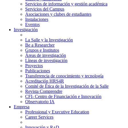
Servicios de información y gestión académica
Servicios del Campus
Asociaciones y clubes de estudiantes
Instalaciones
Eventos
Investigación
La Salle y la Investigación
Be a Researcher
Grupos e Institutos
Áreas de investigación
Líneas de investigación
Proyectos
Publicaciones
Transferencia de conocimiento y tecnología
Acreditación HRS4R
Comité de Ética de la Investigación de la Salle
Revista Comprendre
CFI- Centro de Financiación e Innovación
Observatorio IA
Empresa
Professional y Executive Education
Career Services
Innovación y R+D