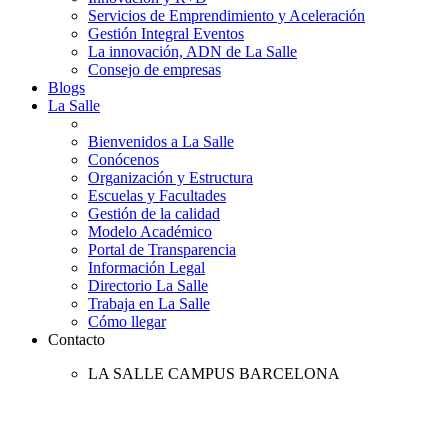
Servicios de Emprendimiento y Aceleración
Gestión Integral Eventos
La innovación, ADN de La Salle
Consejo de empresas
Blogs
La Salle
Bienvenidos a La Salle
Conócenos
Organización y Estructura
Escuelas y Facultades
Gestión de la calidad
Modelo Académico
Portal de Transparencia
Información Legal
Directorio La Salle
Trabaja en La Salle
Cómo llegar
Contacto
LA SALLE CAMPUS BARCELONA