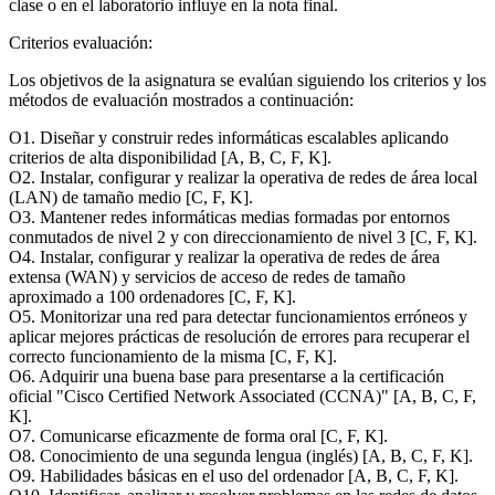
clase o en el laboratorio influye en la nota final.
Criterios evaluación:
Los objetivos de la asignatura se evalúan siguiendo los criterios y los
métodos de evaluación mostrados a continuación:
O1. Diseñar y construir redes informáticas escalables aplicando
criterios de alta disponibilidad [A, B, C, F, K].
O2. Instalar, configurar y realizar la operativa de redes de área local
(LAN) de tamaño medio [C, F, K].
O3. Mantener redes informáticas medias formadas por entornos
conmutados de nivel 2 y con direccionamiento de nivel 3 [C, F, K].
O4. Instalar, configurar y realizar la operativa de redes de área
extensa (WAN) y servicios de acceso de redes de tamaño
aproximado a 100 ordenadores [C, F, K].
O5. Monitorizar una red para detectar funcionamientos erróneos y
aplicar mejores prácticas de resolución de errores para recuperar el
correcto funcionamiento de la misma [C, F, K].
O6. Adquirir una buena base para presentarse a la certificación
oficial "Cisco Certified Network Associated (CCNA)" [A, B, C, F,
K].
O7. Comunicarse eficazmente de forma oral [C, F, K].
O8. Conocimiento de una segunda lengua (inglés) [A, B, C, F, K].
O9. Habilidades básicas en el uso del ordenador [A, B, C, F, K].