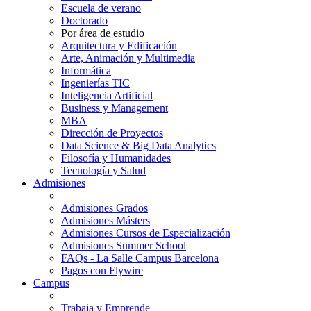
Escuela de verano
Doctorado
Por área de estudio
Arquitectura y Edificación
Arte, Animación y Multimedia
Informática
Ingenierías TIC
Inteligencia Artificial
Business y Management
MBA
Dirección de Proyectos
Data Science & Big Data Analytics
Filosofía y Humanidades
Tecnología y Salud
Admisiones
Admisiones Grados
Admisiones Másters
Admisiones Cursos de Especialización
Admisiones Summer School
FAQs - La Salle Campus Barcelona
Pagos con Flywire
Campus
Trabaja y Emprende