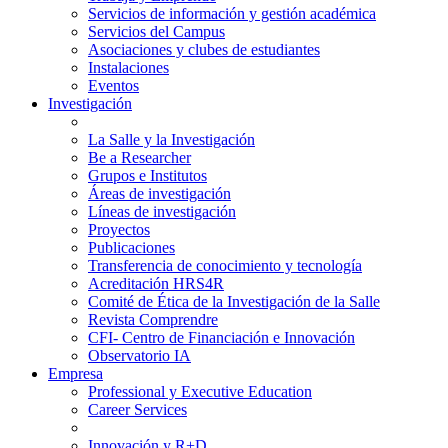
Servicios de información y gestión académica
Servicios del Campus
Asociaciones y clubes de estudiantes
Instalaciones
Eventos
Investigación
La Salle y la Investigación
Be a Researcher
Grupos e Institutos
Áreas de investigación
Líneas de investigación
Proyectos
Publicaciones
Transferencia de conocimiento y tecnología
Acreditación HRS4R
Comité de Ética de la Investigación de la Salle
Revista Comprendre
CFI- Centro de Financiación e Innovación
Observatorio IA
Empresa
Professional y Executive Education
Career Services
Innovación y R+D