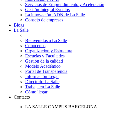
Servicios de Emprendimiento y Aceleración
Gestión Integral Eventos
La innovación, ADN de La Salle
Consejo de empresas
Blogs
La Salle
Bienvenidos a La Salle
Conócenos
Organización y Estructura
Escuelas y Facultades
Gestión de la calidad
Modelo Académico
Portal de Transparencia
Información Legal
Directorio La Salle
Trabaja en La Salle
Cómo llegar
Contacto
LA SALLE CAMPUS BARCELONA