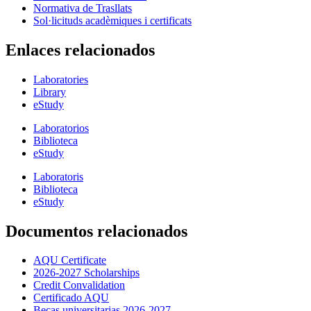
Normativa de Trasllats
Sol·licituds acadèmiques i certificats
Enlaces relacionados
Laboratories
Library
eStudy
Laboratorios
Biblioteca
eStudy
Laboratoris
Biblioteca
eStudy
Documentos relacionados
AQU Certificate
2026-2027 Scholarships
Credit Convalidation
Certificado AQU
Becas universitarias 2026-2027