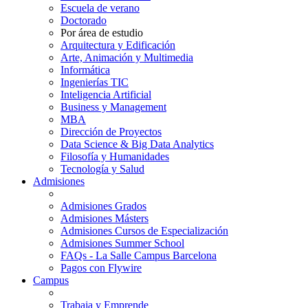
Escuela de verano
Doctorado
Por área de estudio
Arquitectura y Edificación
Arte, Animación y Multimedia
Informática
Ingenierías TIC
Inteligencia Artificial
Business y Management
MBA
Dirección de Proyectos
Data Science & Big Data Analytics
Filosofía y Humanidades
Tecnología y Salud
Admisiones
Admisiones Grados
Admisiones Másters
Admisiones Cursos de Especialización
Admisiones Summer School
FAQs - La Salle Campus Barcelona
Pagos con Flywire
Campus
Trabaja y Emprende