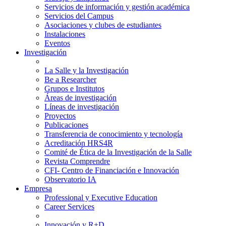
Servicios de información y gestión académica
Servicios del Campus
Asociaciones y clubes de estudiantes
Instalaciones
Eventos
Investigación
La Salle y la Investigación
Be a Researcher
Grupos e Institutos
Áreas de investigación
Líneas de investigación
Proyectos
Publicaciones
Transferencia de conocimiento y tecnología
Acreditación HRS4R
Comité de Ética de la Investigación de la Salle
Revista Comprendre
CFI- Centro de Financiación e Innovación
Observatorio IA
Empresa
Professional y Executive Education
Career Services
Innovación y R+D