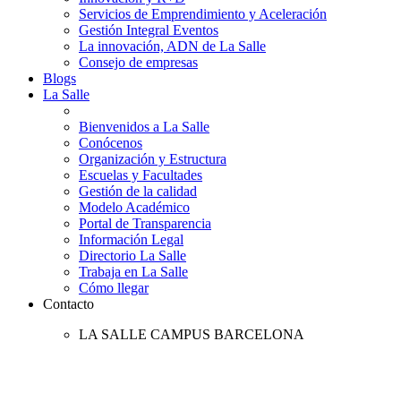
Servicios de Emprendimiento y Aceleración
Gestión Integral Eventos
La innovación, ADN de La Salle
Consejo de empresas
Blogs
La Salle
Bienvenidos a La Salle
Conócenos
Organización y Estructura
Escuelas y Facultades
Gestión de la calidad
Modelo Académico
Portal de Transparencia
Información Legal
Directorio La Salle
Trabaja en La Salle
Cómo llegar
Contacto
LA SALLE CAMPUS BARCELONA