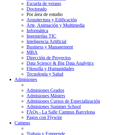
Escuela de verano
Doctorado
Por área de estudio
Arquitectura y Edificación
Arte, Animación y Multimedia
Informática
Ingenierías TIC
Inteligencia Artificial
Business y Management
MBA
Dirección de Proyectos
Data Science & Big Data Analytics
Filosofía y Humanidades
Tecnología y Salud
Admisiones
Admisiones Grados
Admisiones Másters
Admisiones Cursos de Especialización
Admisiones Summer School
FAQs - La Salle Campus Barcelona
Pagos con Flywire
Campus
Trabaja y Emprende