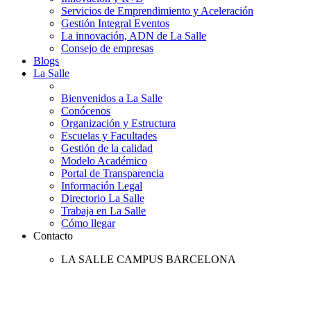
Servicios de Emprendimiento y Aceleración
Gestión Integral Eventos
La innovación, ADN de La Salle
Consejo de empresas
Blogs
La Salle
Bienvenidos a La Salle
Conócenos
Organización y Estructura
Escuelas y Facultades
Gestión de la calidad
Modelo Académico
Portal de Transparencia
Información Legal
Directorio La Salle
Trabaja en La Salle
Cómo llegar
Contacto
LA SALLE CAMPUS BARCELONA