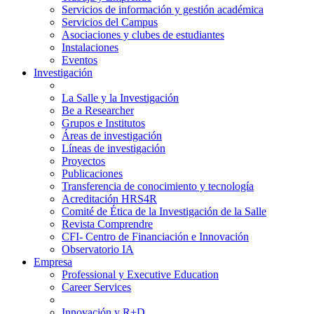
Servicios de información y gestión académica
Servicios del Campus
Asociaciones y clubes de estudiantes
Instalaciones
Eventos
Investigación
La Salle y la Investigación
Be a Researcher
Grupos e Institutos
Áreas de investigación
Líneas de investigación
Proyectos
Publicaciones
Transferencia de conocimiento y tecnología
Acreditación HRS4R
Comité de Ética de la Investigación de la Salle
Revista Comprendre
CFI- Centro de Financiación e Innovación
Observatorio IA
Empresa
Professional y Executive Education
Career Services
Innovación y R+D