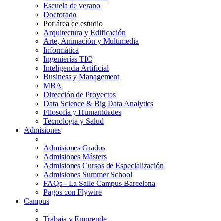
Escuela de verano
Doctorado
Por área de estudio
Arquitectura y Edificación
Arte, Animación y Multimedia
Informática
Ingenierías TIC
Inteligencia Artificial
Business y Management
MBA
Dirección de Proyectos
Data Science & Big Data Analytics
Filosofía y Humanidades
Tecnología y Salud
Admisiones
Admisiones Grados
Admisiones Másters
Admisiones Cursos de Especialización
Admisiones Summer School
FAQs - La Salle Campus Barcelona
Pagos con Flywire
Campus
Trabaja y Emprende