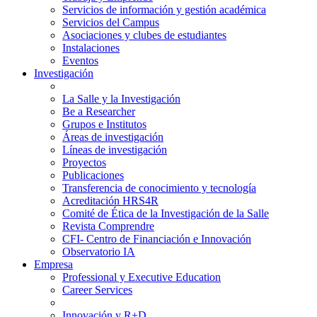
Servicios de información y gestión académica
Servicios del Campus
Asociaciones y clubes de estudiantes
Instalaciones
Eventos
Investigación
La Salle y la Investigación
Be a Researcher
Grupos e Institutos
Áreas de investigación
Líneas de investigación
Proyectos
Publicaciones
Transferencia de conocimiento y tecnología
Acreditación HRS4R
Comité de Ética de la Investigación de la Salle
Revista Comprendre
CFI- Centro de Financiación e Innovación
Observatorio IA
Empresa
Professional y Executive Education
Career Services
Innovación y R+D