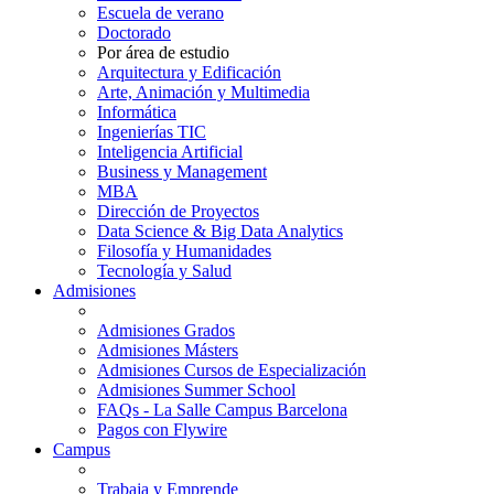
Escuela de verano
Doctorado
Por área de estudio
Arquitectura y Edificación
Arte, Animación y Multimedia
Informática
Ingenierías TIC
Inteligencia Artificial
Business y Management
MBA
Dirección de Proyectos
Data Science & Big Data Analytics
Filosofía y Humanidades
Tecnología y Salud
Admisiones
Admisiones Grados
Admisiones Másters
Admisiones Cursos de Especialización
Admisiones Summer School
FAQs - La Salle Campus Barcelona
Pagos con Flywire
Campus
Trabaja y Emprende