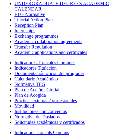
UNDERGRADUATE DEGREES ACADEMIC
CALENDAR
FTG Normative
Tutorial Action Plan
Reception Plan
Internships
Exchange programmes
Academic collaboration agreements
Transfer Regulation
Academic applications and certificates
Indicadores Troncales Comunes
Indicadores Titulación
Documentación oficial del programa
Calendario Académico
Normativa TFG
Plan de Acción Tutorial
Plan de Acogida
Prácticas externas / profesionales
Movilidad
Instituciones con convenios
Normativa de Traslados
Solicitudes académicas y certificados
Indicadors Troncals Comuns