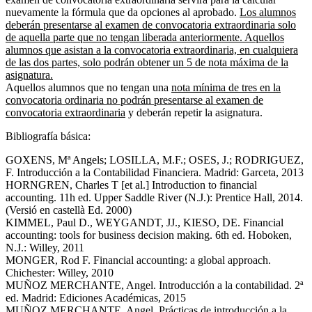
nuevamente la fórmula que da opciones al aprobado.
Los alumnos
deberán presentarse al examen de convocatoria extraordinaria solo
de aquella parte que no tengan liberada anteriormente. Aquellos
alumnos que asistan a la convocatoria extraordinaria, en cualquiera
de las dos partes, solo podrán obtener un 5 de nota máxima de la
asignatura.
Aquellos alumnos que no tengan una
nota mínima de tres en la
convocatoria ordinaria no podrán presentarse al examen de
convocatoria extraordinaria
y deberán repetir la asignatura.
Bibliografía básica:
GOXENS, Mª Angels; LOSILLA, M.F.; OSES, J.; RODRIGUEZ,
F. Introducción a la Contabilidad Financiera. Madrid: Garceta, 2013
HORNGREN, Charles T [et al.] Introduction to financial
accounting. 11h ed. Upper Saddle River (N.J.): Prentice Hall, 2014.
(Versió en castellà Ed. 2000)
KIMMEL, Paul D., WEYGANDT, JJ., KIESO, DE. Financial
accounting: tools for business decision making. 6th ed. Hoboken,
N.J.: Willey, 2011
MONGER, Rod F. Financial accounting: a global approach.
Chichester: Willey, 2010
MUÑOZ MERCHANTE, Angel. Introducción a la contabilidad. 2ª
ed. Madrid: Ediciones Académicas, 2015
MUÑOZ MERCHANTE, Angel. Prácticas de introducción a la