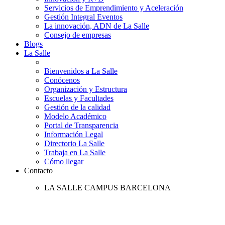
Servicios de Emprendimiento y Aceleración
Gestión Integral Eventos
La innovación, ADN de La Salle
Consejo de empresas
Blogs
La Salle
Bienvenidos a La Salle
Conócenos
Organización y Estructura
Escuelas y Facultades
Gestión de la calidad
Modelo Académico
Portal de Transparencia
Información Legal
Directorio La Salle
Trabaja en La Salle
Cómo llegar
Contacto
LA SALLE CAMPUS BARCELONA