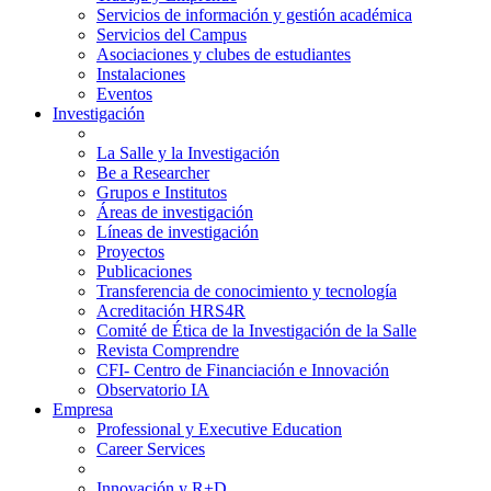
Servicios de información y gestión académica
Servicios del Campus
Asociaciones y clubes de estudiantes
Instalaciones
Eventos
Investigación
La Salle y la Investigación
Be a Researcher
Grupos e Institutos
Áreas de investigación
Líneas de investigación
Proyectos
Publicaciones
Transferencia de conocimiento y tecnología
Acreditación HRS4R
Comité de Ética de la Investigación de la Salle
Revista Comprendre
CFI- Centro de Financiación e Innovación
Observatorio IA
Empresa
Professional y Executive Education
Career Services
Innovación y R+D