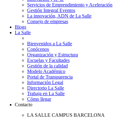
Servicios de Emprendimiento y Aceleración
Gestión Integral Eventos
La innovación, ADN de La Salle
Consejo de empresas
Blogs
La Salle
Bienvenidos a La Salle
Conócenos
Organización y Estructura
Escuelas y Facultades
Gestión de la calidad
Modelo Académico
Portal de Transparencia
Información Legal
Directorio La Salle
Trabaja en La Salle
Cómo llegar
Contacto
LA SALLE CAMPUS BARCELONA