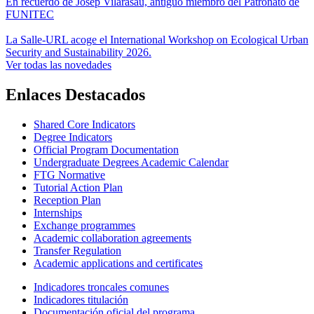
En recuerdo de Josep Vilarasau, antiguo miembro del Patronato de
FUNITEC
La Salle-URL acoge el International Workshop on Ecological Urban
Security and Sustainability 2026.
Ver todas las novedades
Enlaces Destacados
Shared Core Indicators
Degree Indicators
Official Program Documentation
Undergraduate Degrees Academic Calendar
FTG Normative
Tutorial Action Plan
Reception Plan
Internships
Exchange programmes
Academic collaboration agreements
Transfer Regulation
Academic applications and certificates
Indicadores troncales comunes
Indicadores titulación
Documentación oficial del programa