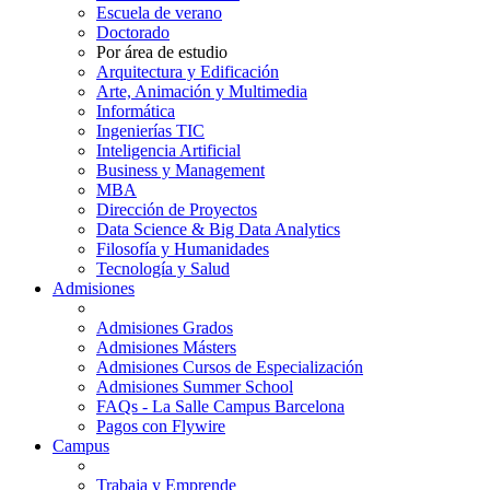
Escuela de verano
Doctorado
Por área de estudio
Arquitectura y Edificación
Arte, Animación y Multimedia
Informática
Ingenierías TIC
Inteligencia Artificial
Business y Management
MBA
Dirección de Proyectos
Data Science & Big Data Analytics
Filosofía y Humanidades
Tecnología y Salud
Admisiones
Admisiones Grados
Admisiones Másters
Admisiones Cursos de Especialización
Admisiones Summer School
FAQs - La Salle Campus Barcelona
Pagos con Flywire
Campus
Trabaja y Emprende