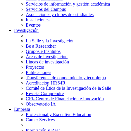
Servicios de información y gestión académica
Servicios del Campus
Asociaciones y clubes de estudiantes
Instalaciones
Eventos
Investigación
La Salle y la Investigación
Be a Researcher
Grupos e Institutos
Áreas de investigación
Líneas de investigación
Proyectos
Publicaciones
Transferencia de conocimiento y tecnología
Acreditación HRS4R
Comité de Ética de la Investigación de la Salle
Revista Comprendre
CFI- Centro de Financiación e Innovación
Observatorio IA
Empresa
Professional y Executive Education
Career Services
Innovación y R+D