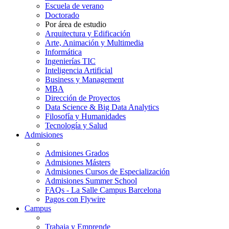
Escuela de verano
Doctorado
Por área de estudio
Arquitectura y Edificación
Arte, Animación y Multimedia
Informática
Ingenierías TIC
Inteligencia Artificial
Business y Management
MBA
Dirección de Proyectos
Data Science & Big Data Analytics
Filosofía y Humanidades
Tecnología y Salud
Admisiones
Admisiones Grados
Admisiones Másters
Admisiones Cursos de Especialización
Admisiones Summer School
FAQs - La Salle Campus Barcelona
Pagos con Flywire
Campus
Trabaja y Emprende