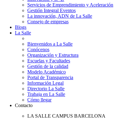
Servicios de Emprendimiento y Aceleración
Gestión Integral Eventos
La innovación, ADN de La Salle
Consejo de empresas
Blogs
La Salle
Bienvenidos a La Salle
Conócenos
Organización y Estructura
Escuelas y Facultades
Gestión de la calidad
Modelo Académico
Portal de Transparencia
Información Legal
Directorio La Salle
Trabaja en La Salle
Cómo llegar
Contacto
LA SALLE CAMPUS BARCELONA