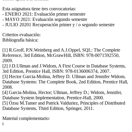
Esta asignatura tiene tres convocatorias:
- ENERO 2021: Evaluación primer semestre
- MAYO 2021: Evaluación segundo semestre
- JULIO 20201 Recuperación primer y / o segundo semestre
Criterios evaluación:
Bibliografía básica:
[1] R.Groff, P.N.Weinberg and A.J.Oppel, SQL: The Complete
Reference, 3rd Edition, McGrawHill, ISBN: 978-0071592550,
2009.
[2] J.D.Ullman and J.Widom, A First Course in Database Systems,
3rd Edition, Prentice Hall, ISBN: 978-0136006374, 2007.
[3] Hector Garcia-Molina, Jeffrey D. Ullman and Jennifer Widom,
Database Systems: The Complete Book, 2nd Edition, Prentice Hall,
2008.
[4] Garcia-Molina, Hector; Ullman, Jeffrey D.; Widom, Jennifer,
Database System Implementation, Prentice-Hall, 2000.
[5] Özsu M.Tamer and Patrick Valduriez, Principles of Distributed
Database Systems, Third Edition, Springer, 2011.
Material complementario:
i