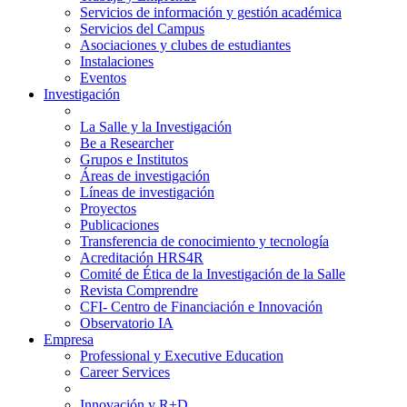
Servicios de información y gestión académica
Servicios del Campus
Asociaciones y clubes de estudiantes
Instalaciones
Eventos
Investigación
La Salle y la Investigación
Be a Researcher
Grupos e Institutos
Áreas de investigación
Líneas de investigación
Proyectos
Publicaciones
Transferencia de conocimiento y tecnología
Acreditación HRS4R
Comité de Ética de la Investigación de la Salle
Revista Comprendre
CFI- Centro de Financiación e Innovación
Observatorio IA
Empresa
Professional y Executive Education
Career Services
Innovación y R+D