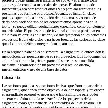
profesor puede suministrar material de apoyo y el alumno toma
apuntes y / o completa materiales de apoyo. El alumno puede
intervenir ya sea para resolver dudas y / o para dar respuesta a las
preguntas que formule el profesor. Además, se incluirán clases
prácticas que implica la resolución de problemas y / o toma de
decisiones haciendo uso de los conocimientos aprendidos en la
teoría. Se puede utilizar equipamiento específico, como por ejemplo
un ordenador. El profesor puede invitar al alumno a participar en
clase para valorar la adquisición y / o interpretación de los conceptos
expuestos. Habrá ejercicios para hacer fuera de las sesiones de clase
que el alumno deberá entregar telemáticamente.
En la segunda parte de cada semestre, la asignatura se enfoca con la
metodología de aprendizaje basada en proyectos. Los conocimientos
adquiridos durante la primera parte del semestre se consolidan
mediante la realización de un proyecto casi real de diseño,
implementación y uso de una base de datos.
Laboratorios
Las sesiones prácticas son sesiones lectivas que forman parte de la
asignatura y que tienen como objetivo la de dar soporte y favorecer
el aprendizaje progresivo necesario e imprescindible para poder
superar con éxito tanto la realización de los proyectos de la
asignatura como gran parte de los contenidos de la asignatura. En
estas sesiones se expondrá contenido extra o complementario que